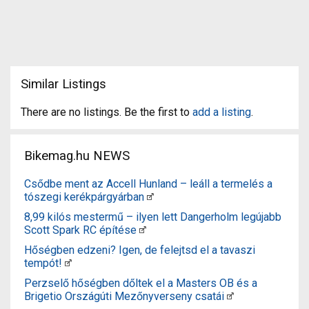
Similar Listings
There are no listings. Be the first to
add a listing
.
Bikemag.hu NEWS
Csődbe ment az Accell Hunland – leáll a termelés a
tószegi kerékpárgyárban
8,99 kilós mestermű – ilyen lett Dangerholm legújabb
Scott Spark RC építése
Hőségben edzeni? Igen, de felejtsd el a tavaszi
tempót!
Perzselő hőségben dőltek el a Masters OB és a
Brigetio Országúti Mezőnyverseny csatái