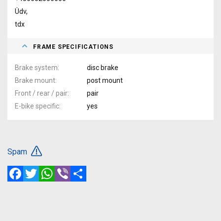
Üdv,
tdx
FRAME SPECIFICATIONS
Brake system
disc brake
Brake mount
post mount
Front / rear / pair
pair
E-bike specific
yes
Spam
Facebook
Twitter
WhatsApp
Viber
Share