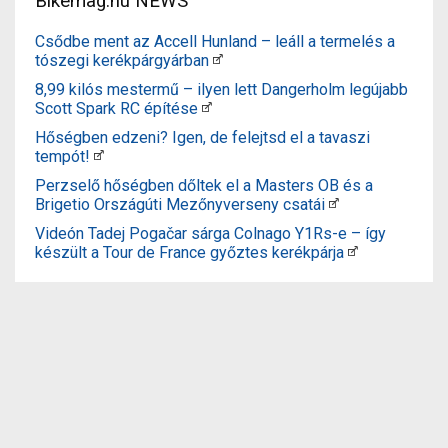
Bikemag.hu NEWS
Csődbe ment az Accell Hunland – leáll a termelés a
tószegi kerékpárgyárban
8,99 kilós mestermű – ilyen lett Dangerholm legújabb
Scott Spark RC építése
Hőségben edzeni? Igen, de felejtsd el a tavaszi
tempót!
Perzselő hőségben dőltek el a Masters OB és a
Brigetio Országúti Mezőnyverseny csatái
Videón Tadej Pogačar sárga Colnago Y1Rs-e – így
készült a Tour de France győztes kerékpárja