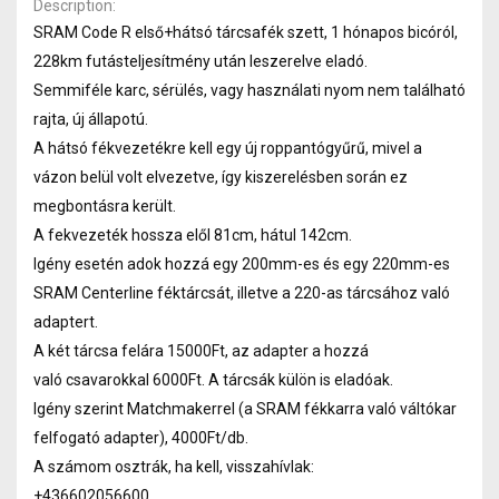
Description
SRAM Code R első+hátsó tárcsafék szett, 1 hónapos bicóról,
228km futásteljesítmény után leszerelve eladó.
Semmiféle karc, sérülés, vagy használati nyom nem található
rajta, új állapotú.
A hátsó fékvezetékre kell egy új roppantógyűrű, mivel a
vázon belül volt elvezetve, így kiszerelésben során ez
megbontásra került.
A fekvezeték hossza elől 81cm, hátul 142cm.
Igény esetén adok hozzá egy 200mm-es és egy 220mm-es
SRAM Centerline féktárcsát, illetve a 220-as tárcsához való
adaptert.
A két tárcsa felára 15000Ft, az adapter a hozzá
való csavarokkal 6000Ft. A tárcsák külön is eladóak.
Igény szerint Matchmakerrel (a SRAM fékkarra való váltókar
felfogató adapter), 4000Ft/db.
A számom osztrák, ha kell, visszahívlak:
+436602056600