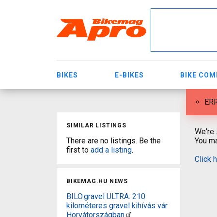
BIKES
E-BIKES
BIKE CO
ERR
SIMILAR LISTINGS
We're 
There are no listings. Be the
You ma
first to
add a listing
.
Click 
BIKEMAG.HU NEWS
BILO.gravel ULTRA: 210
kilométeres gravel kihívás vár
Horvátországban