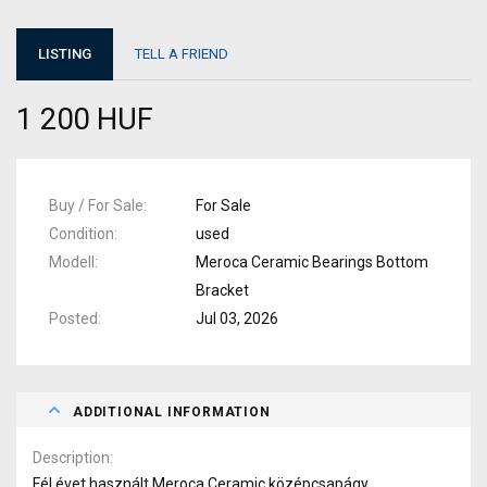
LISTING
TELL A FRIEND
1 200 HUF
Buy / For Sale
For Sale
Condition
used
Modell
Meroca Ceramic Bearings Bottom
Bracket
Posted
Jul 03, 2026
ADDITIONAL INFORMATION
Description
Fél évet használt Meroca Ceramic középcsapágy.