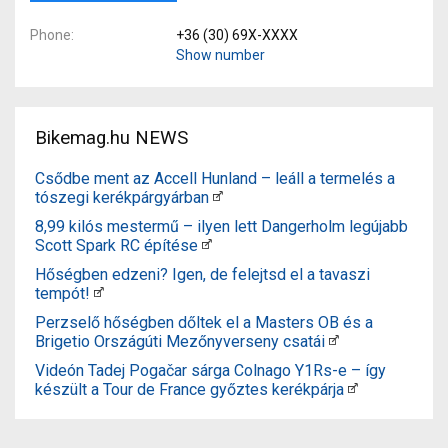
Phone
+36 (30) 69X-XXXX
Show number
Bikemag.hu NEWS
Csődbe ment az Accell Hunland – leáll a termelés a
tószegi kerékpárgyárban
8,99 kilós mestermű – ilyen lett Dangerholm legújabb
Scott Spark RC építése
Hőségben edzeni? Igen, de felejtsd el a tavaszi
tempót!
Perzselő hőségben dőltek el a Masters OB és a
Brigetio Országúti Mezőnyverseny csatái
Videón Tadej Pogačar sárga Colnago Y1Rs-e – így
készült a Tour de France győztes kerékpárja