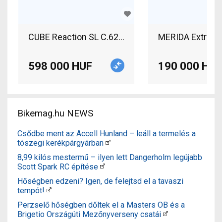
CUBE Reaction SL C.62 XT 29 KARBON Mountain B
MERIDA Extreme 
598 000 HUF
190 000 HUF
Bikemag.hu NEWS
Csődbe ment az Accell Hunland – leáll a termelés a
tószegi kerékpárgyárban
8,99 kilós mestermű – ilyen lett Dangerholm legújabb
Scott Spark RC építése
Hőségben edzeni? Igen, de felejtsd el a tavaszi
tempót!
Perzselő hőségben dőltek el a Masters OB és a
Brigetio Országúti Mezőnyverseny csatái