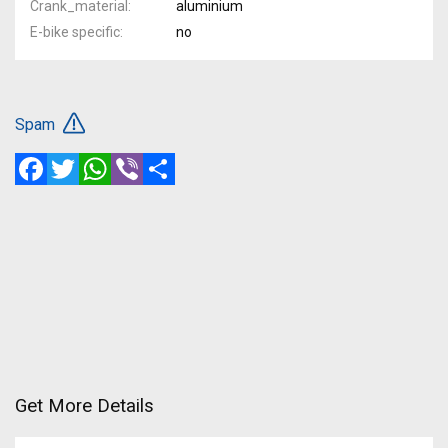
Crank_material
aluminium
E-bike specific
no
Spam
Facebook
Twitter
WhatsApp
Viber
Share
Get More Details