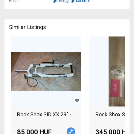
Email
gerelyg@gmail.com
Similar Listings
Rock Shox Sid u
Rock S
85 000 HUF
345 000 HUF