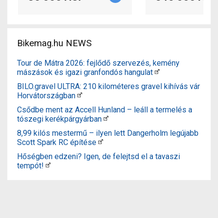
Bikemag.hu NEWS
Tour de Mátra 2026: fejlődő szervezés, kemény
mászások és igazi granfondós hangulat
BILO.gravel ULTRA: 210 kilométeres gravel kihívás vár
Horvátországban
Csődbe ment az Accell Hunland – leáll a termelés a
tószegi kerékpárgyárban
8,99 kilós mestermű – ilyen lett Dangerholm legújabb
Scott Spark RC építése
Hőségben edzeni? Igen, de felejtsd el a tavaszi
tempót!