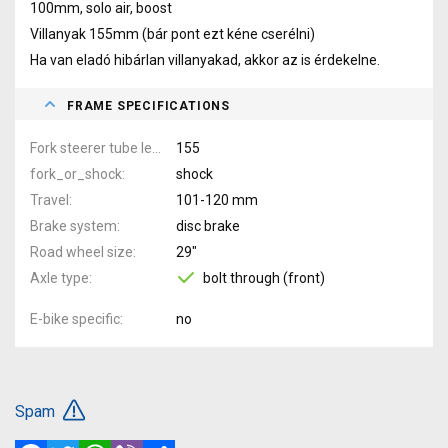
100mm, solo air, boost
Villanyak 155mm (bár pont ezt kéne cserélni)
Ha van eladó hibárlan villanyakad, akkor az is érdekelne.
FRAME SPECIFICATIONS
Fork steerer tube length
155
fork_or_shock
shock
Travel
101-120 mm
Brake system
disc brake
Road wheel size
29"
Axle type
bolt through (front)
E-bike specific
no
Spam
Facebook
Twitter
WhatsApp
Viber
Share