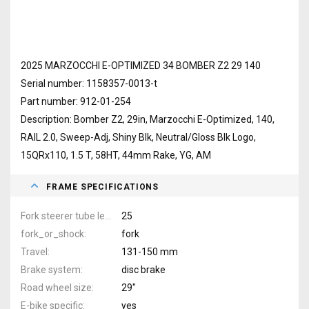
2025 MARZOCCHI E-OPTIMIZED 34 BOMBER Z2 29 140
Serial number: 1158357-0013-t
Part number: 912-01-254
Description: Bomber Z2, 29in, Marzocchi E-Optimized, 140,
RAIL 2.0, Sweep-Adj, Shiny Blk, Neutral/Gloss Blk Logo,
15QRx110, 1.5 T, 58HT, 44mm Rake, YG, AM
FRAME SPECIFICATIONS
Fork steerer tube length
25
fork_or_shock
fork
Travel
131-150 mm
Brake system
disc brake
Road wheel size
29"
E-bike specific
yes