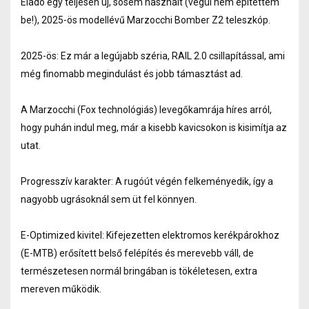
Eladó egy teljesen új, sosem használt (végül nem építettem
be!), 2025-ös modellévű Marzocchi Bomber Z2 teleszkóp.
2025-ös: Ez már a legújabb széria, RAIL 2.0 csillapítással, ami
még finomabb megindulást és jobb támasztást ad.
A Marzocchi (Fox technológiás) levegőkamrája híres arról,
hogy puhán indul meg, már a kisebb kavicsokon is kisimítja az
utat.
Progresszív karakter: A rugóút végén felkeményedik, így a
nagyobb ugrásoknál sem üt fel könnyen.
E-Optimized kivitel: Kifejezetten elektromos kerékpárokhoz
(E-MTB) erősített belső felépítés és merevebb váll, de
természetesen normál bringában is tökéletesen, extra
mereven működik.