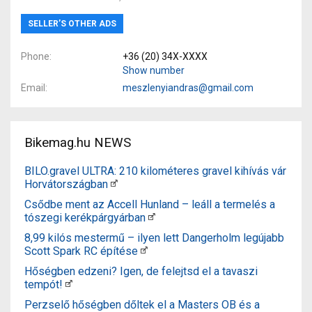
SELLER’S OTHER ADS
Phone
+36 (20) 34X-XXXX
Show number
Email
meszlenyiandras@gmail.com
Bikemag.hu NEWS
BILO.gravel ULTRA: 210 kilométeres gravel kihívás vár
Horvátországban
Csődbe ment az Accell Hunland – leáll a termelés a
tószegi kerékpárgyárban
8,99 kilós mestermű – ilyen lett Dangerholm legújabb
Scott Spark RC építése
Hőségben edzeni? Igen, de felejtsd el a tavaszi
tempót!
Perzselő hőségben dőltek el a Masters OB és a