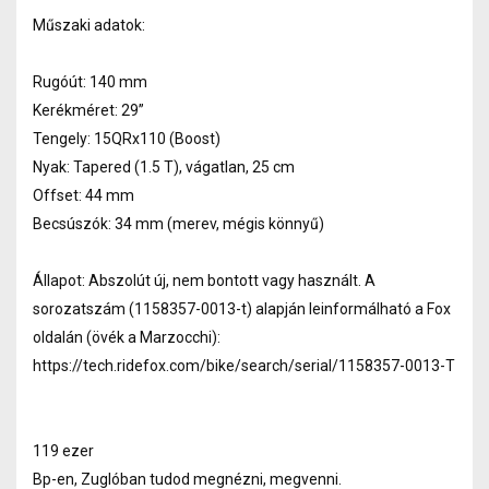
Műszaki adatok:
Rugóút: 140 mm
Kerékméret: 29”
Tengely: 15QRx110 (Boost)
Nyak: Tapered (1.5 T), vágatlan, 25 cm
Offset: 44 mm
Becsúszók: 34 mm (merev, mégis könnyű)
Állapot: Abszolút új, nem bontott vagy használt. A
sorozatszám (1158357-0013-t) alapján leinformálható a Fox
oldalán (övék a Marzocchi):
https://tech.ridefox.com/bike/search/serial/1158357-0013-T
119 ezer
Bp-en, Zuglóban tudod megnézni, megvenni.