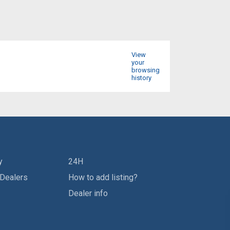
View
your
browsing
history
y
24H
 Dealers
How to add listing?
Dealer info