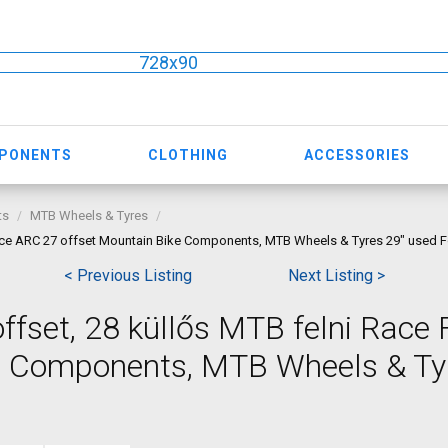
728x90
MPONENTS
CLOTHING
ACCESSORIES
ts
MTB Wheels & Tyres
Face ARC 27 offset Mountain Bike Components, MTB Wheels & Tyres 29" used F
< Previous Listing
Next Listing >
ffset, 28 küllős MTB felni Race
ke Components, MTB Wheels & Ty