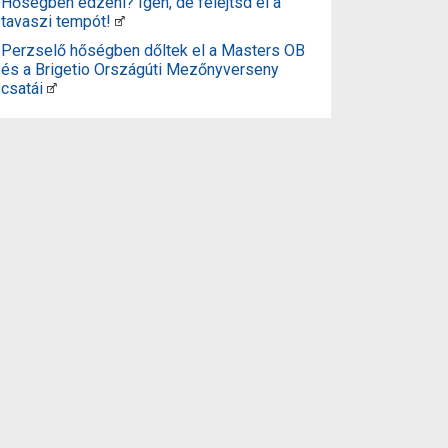
Hőségben edzeni? Igen, de felejtsd el a
tavaszi tempót!
Perzselő hőségben dőltek el a Masters OB
és a Brigetio Országúti Mezőnyverseny
csatái