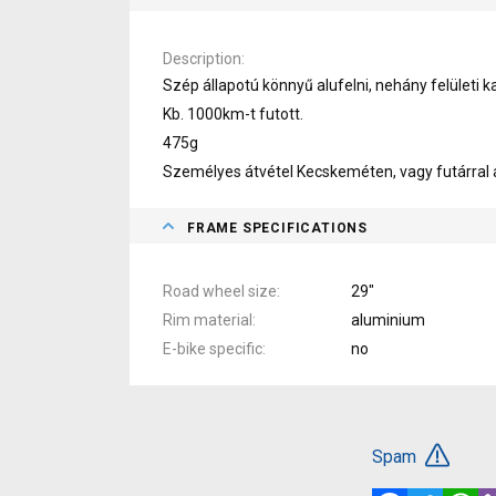
Description
Szép állapotú könnyű alufelni, nehány felületi k
Kb. 1000km-t futott.
475g
Személyes átvétel Kecskeméten, vagy futárral a
FRAME SPECIFICATIONS
Road wheel size
29"
Rim material
aluminium
E-bike specific
no
Spam