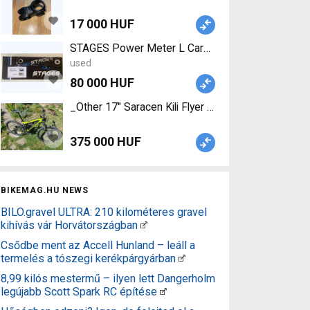
17 000 HUF
STAGES Power Meter L Carbon BB30 172,5 mm FSA 
used
80 000 HUF
375 000 HUF
BIKEMAG.HU NEWS
BILO.gravel ULTRA: 210 kilométeres gravel
kihívás vár Horvátországban
Csődbe ment az Accell Hunland – leáll a
termelés a tószegi kerékpárgyárban
8,99 kilós mestermű – ilyen lett Dangerholm
legújabb Scott Spark RC építése