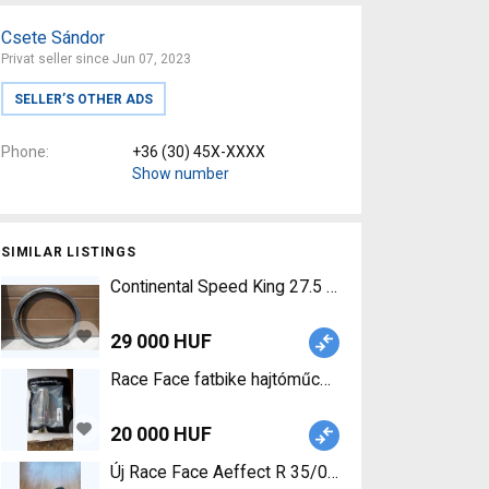
Csete Sándor
Privat seller since Jun 07, 2023
SELLER’S OTHER ADS
Phone
+36 (30) 45X-XXXX
Show number
SIMILAR LISTINGS
Continental Speed King 27.5 Continental Speed K
29 000 HUF
Race Face fatbike hajtóműcsapágy Race Face BB1
20 000 HUF
Új Race Face Aeffect R 35/0 fok 50mm kormánysz