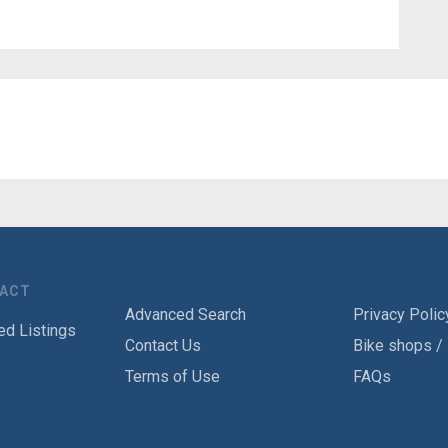
TACT
Advanced Search
Privacy Polic
ed Listings
Contact Us
Bike shops /
Terms of Use
FAQs