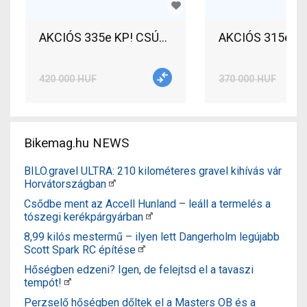
AKCIÓS 315e KP
420 000 HUF
370 000 HUF
Bikemag.hu NEWS
BILO.gravel ULTRA: 210 kilométeres gravel kihívás vár
Horvátországban
Csődbe ment az Accell Hunland – leáll a termelés a
tószegi kerékpárgyárban
8,99 kilós mestermű – ilyen lett Dangerholm legújabb
Scott Spark RC építése
Hőségben edzeni? Igen, de felejtsd el a tavaszi
tempót!
Perzselő hőségben dőltek el a Masters OB és a