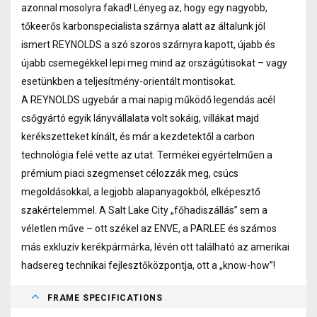
azonnal mosolyra fakad! Lényeg az, hogy egy nagyobb,
tőkeerős karbonspecialista szárnya alatt az általunk jól
ismert REYNOLDS a szó szoros szárnyra kapott, újabb és
újabb csemegékkel lepi meg mind az országútisokat – vagy
esetünkben a teljesítmény-orientált montisokat.
A REYNOLDS ugyebár a mai napig működő legendás acél
csőgyártó egyik lányvállalata volt sokáig, villákat majd
kerékszetteket kínált, és már a kezdetektől a carbon
technológia felé vette az utat. Termékei egyértelműen a
prémium piaci szegmenset célozzák meg, csúcs
megoldásokkal, a legjobb alapanyagokból, elképesztő
szakértelemmel. A Salt Lake City „főhadiszállás” sem a
véletlen műve – ott székel az ENVE, a PARLEE és számos
más exkluzív kerékpármárka, lévén ott található az amerikai
hadsereg technikai fejlesztőközpontja, ott a „know-how”!
FRAME SPECIFICATIONS