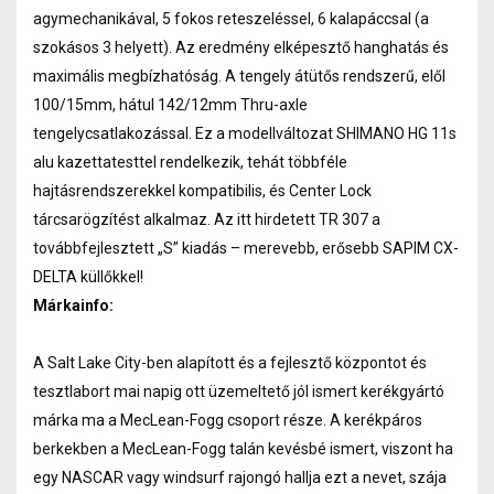
agymechanikával, 5 fokos reteszeléssel, 6 kalapáccsal (a
szokásos 3 helyett). Az eredmény elképesztő hanghatás és
maximális megbízhatóság. A tengely átütős rendszerű, elől
100/15mm, hátul 142/12mm Thru-axle
tengelycsatlakozással. Ez a modellváltozat SHIMANO HG 11s
alu kazettatesttel rendelkezik, tehát többféle
hajtásrendszerekkel kompatibilis, és Center Lock
tárcsarögzítést alkalmaz. Az itt hirdetett TR 307 a
továbbfejlesztett „S” kiadás – merevebb, erősebb SAPIM CX-
DELTA küllőkkel!
Márkainfo:
A Salt Lake City-ben alapított és a fejlesztő központot és
tesztlabort mai napig ott üzemeltető jól ismert kerékgyártó
márka ma a MecLean-Fogg csoport része. A kerékpáros
berkekben a MecLean-Fogg talán kevésbé ismert, viszont ha
egy NASCAR vagy windsurf rajongó hallja ezt a nevet, szája