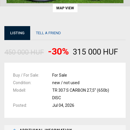
MAP VIEW
LISTING
TELL A FRIEND
-30%
315 000 HUF
450 000 HUF
Buy / For Sale
For Sale
Condition
new / not used
Modell
TR 307 S CARBON 27,5” (650b)
DISC
Posted
Jul 04, 2026