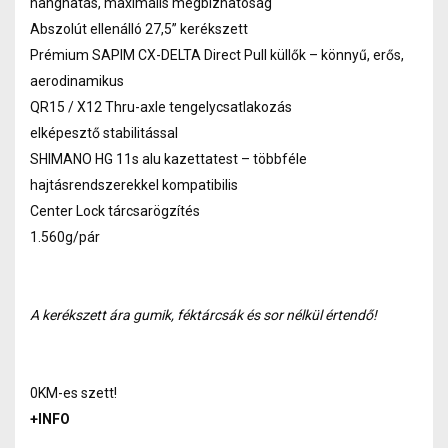
hanghatás, maximális megbízhatóság
Abszolút ellenálló 27,5” kerékszett
Prémium SAPIM CX-DELTA Direct Pull küllők – könnyű, erős,
aerodinamikus
QR15 / X12 Thru-axle tengelycsatlakozás
elképesztő stabilitással
SHIMANO HG 11s alu kazettatest – többféle
hajtásrendszerekkel kompatibilis
Center Lock tárcsarögzítés
1.560g/pár
A kerékszett ára gumik, féktárcsák és sor nélkül értendő!
0KM-es szett!
+INFO