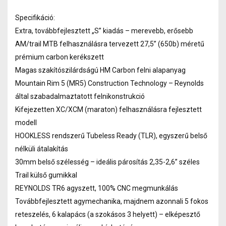
Specifikáció:
Extra, továbbfejlesztett „S” kiadás – merevebb, erősebb
AM/trail MTB felhasználásra tervezett 27,5” (650b) méretű
prémium carbon kerékszett
Magas szakítószilárdságú HM Carbon felni alapanyag
Mountain Rim 5 (MR5) Construction Technology – Reynolds
által szabadalmaztatott felnikonstrukció
Kifejezetten XC/XCM (maraton) felhasználásra fejlesztett
modell
HOOKLESS rendszerű Tubeless Ready (TLR), egyszerű belső
nélküli átalakítás
30mm belső szélesség – ideális párosítás 2,35-2,6” széles
Trail külső gumikkal
REYNOLDS TR6 agyszett, 100% CNC megmunkálás
Továbbfejlesztett agymechanika, majdnem azonnali 5 fokos
reteszelés, 6 kalapács (a szokásos 3 helyett) – elképesztő