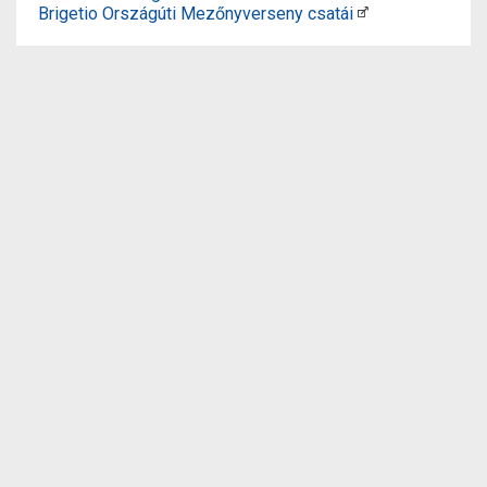
Brigetio Országúti Mezőnyverseny csatái