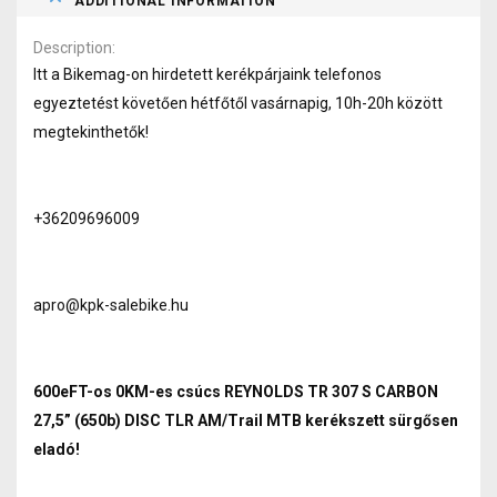
ADDITIONAL INFORMATION
Description
Itt a Bikemag-on hirdetett kerékpárjaink telefonos
egyeztetést követően hétfőtől vasárnapig, 10h-20h között
megtekinthetők!
+36209696009
apro@kpk-salebike.hu
600eFT-os 0KM-es csúcs REYNOLDS TR 307 S CARBON
27,5” (650b) DISC TLR AM/Trail MTB kerékszett sürgősen
eladó!