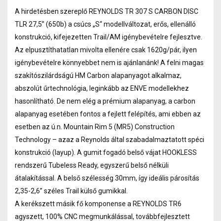
A hirdetésben szereplő REYNOLDS TR 307 S CARBON DISC
TLR 27,5” (650b) a csúcs „S“ modellváltozat, erős, ellenálló
konstrukció, kifejezetten Trail/AM igénybevételre fejlesztve.
Az elpusztíthatatlan mivolta ellenére csak 1620g/pár, ilyen
igénybevételre könnyebbet nem is ajánlanánk! A felni magas
szakítószilárdságú HM Carbon alapanyagot alkalmaz,
abszolút űrtechnológia, leginkább az ENVE modellekhez
hasonlítható. De nem elég a prémium alapanyag, a carbon
alapanyag esetében fontos a fejlett felépítés, ami ebben az
esetben az ú.n. Mountain Rim 5 (MR5) Construction
Technology – azaz a Reynolds által szabadalmaztatott spéci
konstrukció (layup). A gumit fogadó belső vájat HOOKLESS
rendszerű Tubeless Ready, egyszerű belső nélküli
átalakítással. A belső szélesség 30mm, így ideális párosítás
2,35-2,6” széles Trail külső gumikkal.
A kerékszett másik fő komponense a REYNOLDS TR6
agyszett, 100% CNC megmunkálással, továbbfejlesztett