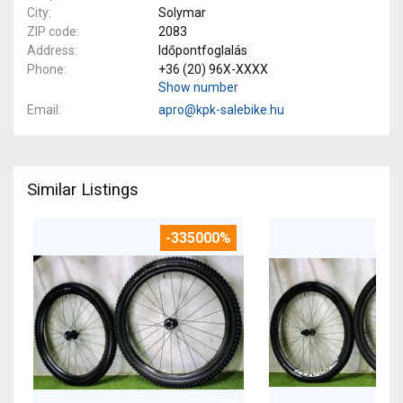
City
Solymar
ZIP code
2083
Address
Időpontfoglalás
Phone
+36 (20) 96X-XXXX
Show number
Email
apro@kpk-salebike.hu
Similar Listings
-335000%