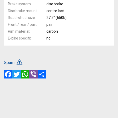
Brake system
disc brake
Disc brake mount
centre lock
Road wheel size
27.5" (650b)
Front / rear / pair
pair
Rim material
carbon
E-bike specific
no
Spam
Facebook
Twitter
WhatsApp
Viber
Share