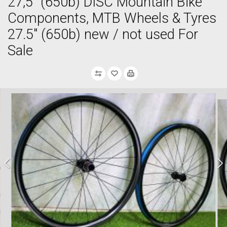
27,5” (650b) DISC Mountain Bike
Components, MTB Wheels & Tyres
27.5" (650b) new / not used For
Sale