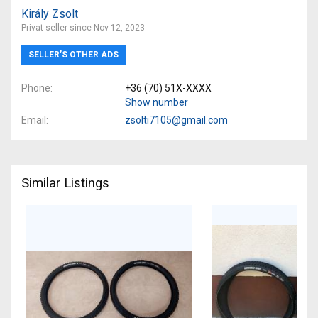
Király Zsolt
Privat seller since Nov 12, 2023
SELLER’S OTHER ADS
Phone
+36 (70) 51X-XXXX
Show number
Email
zsolti7105@gmail.com
Similar Listings