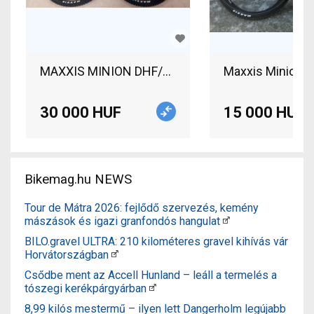
MAXXIS MINION DHF/DHR Maxxis Minion DHF / DHR
Maxxis Minion D
30 000 HUF
15 000 HUF
Bikemag.hu NEWS
Tour de Mátra 2026: fejlődő szervezés, kemény
mászások és igazi granfondós hangulat
BILO.gravel ULTRA: 210 kilométeres gravel kihívás vár
Horvátországban
Csődbe ment az Accell Hunland – leáll a termelés a
tószegi kerékpárgyárban
8,99 kilós mestermű – ilyen lett Dangerholm legújabb