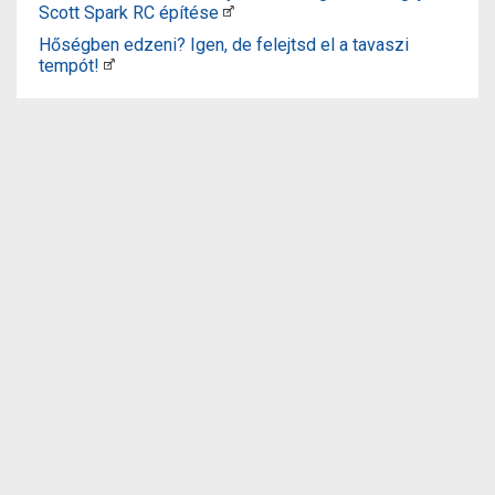
Scott Spark RC építése
Hőségben edzeni? Igen, de felejtsd el a tavaszi
tempót!