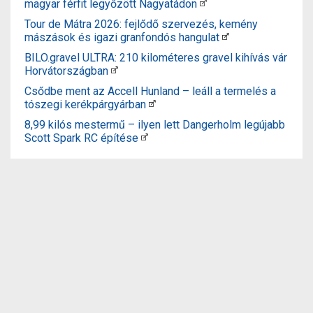
magyar férfit legyőzött Nagyatádon
Tour de Mátra 2026: fejlődő szervezés, kemény
mászások és igazi granfondós hangulat
BILO.gravel ULTRA: 210 kilométeres gravel kihívás vár
Horvátországban
Csődbe ment az Accell Hunland – leáll a termelés a
tószegi kerékpárgyárban
8,99 kilós mestermű – ilyen lett Dangerholm legújabb
Scott Spark RC építése