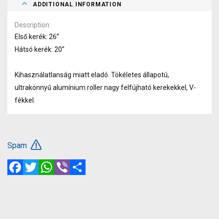
ADDITIONAL INFORMATION
Description
Első kerék: 26”
Hátsó kerék: 20”
Kihasználatlanság miatt eladó. Tökéletes állapotú,
ultrakönnyű alumínium roller nagy felfújható kerekekkel, V-
fékkel.
Spam
Facebook
Twitter
WhatsApp
Viber
Share