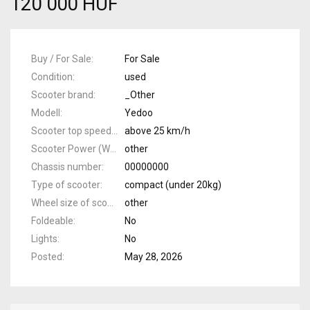
120 000 HUF
Buy / For Sale
For Sale
Condition
used
Scooter brand
_Other
Modell
Yedoo
Scooter top speed
above 25 km/h
Scooter Power (Watts)
other
Chassis number
00000000
Type of scooter
compact (under 20kg)
Wheel size of scooter (col)
other
Foldeable
No
Lights
No
Posted
May 28, 2026