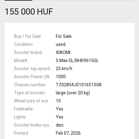
155 000 HUF
Buy / For Sale
For Sale
Condition
used
Scooter brand
XIAOMI
Modell
5 Max GL/BHR9615GL
Scooter top speed
25 km/h
Scooter Power (Watts)
1000
Chassis number
TZ02854J0101651S08
Type of scooter
large (over 20 kg)
Wheel size of scooter (col)
10
Foldeable
Yes
Lights
Yes
Scooter brake system
disc
Posted
Feb 07, 2026