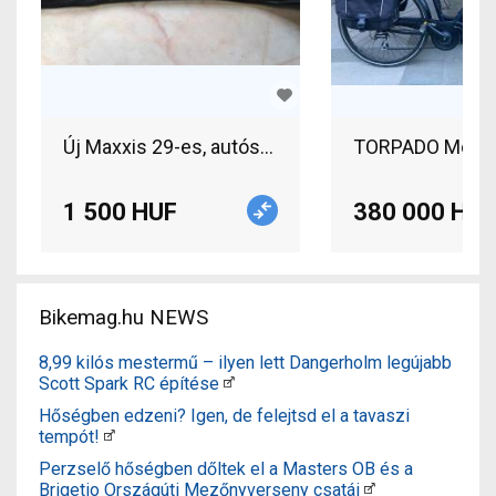
Új Maxxis 29-es, autószelepes belső eladó. Max
TORPADO Mooby 1
1 500 HUF
380 000 HUF
Bikemag.hu NEWS
8,99 kilós mestermű – ilyen lett Dangerholm legújabb
Scott Spark RC építése
Hőségben edzeni? Igen, de felejtsd el a tavaszi
tempót!
Perzselő hőségben dőltek el a Masters OB és a
Brigetio Országúti Mezőnyverseny csatái