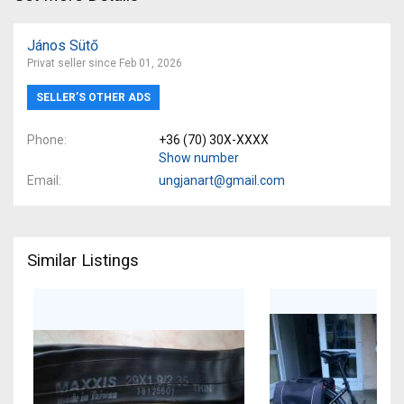
János Sütő
Privat seller since Feb 01, 2026
SELLER’S OTHER ADS
Phone
+36 (70) 30X-XXXX
Show number
Email
ungjanart@gmail.com
Similar Listings