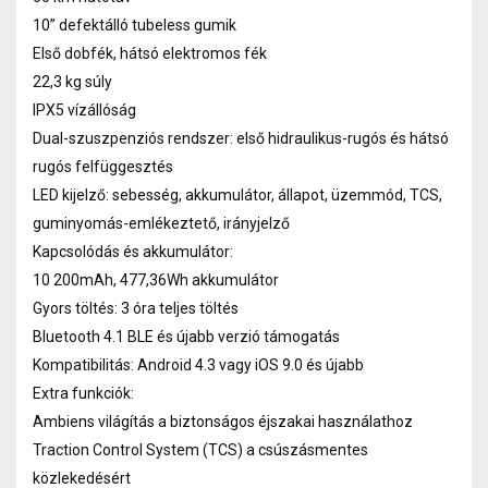
10” defektálló tubeless gumik
Első dobfék, hátsó elektromos fék
22,3 kg súly
IPX5 vízállóság
Dual-szuszpenziós rendszer: első hidraulikus-rugós és hátsó
rugós felfüggesztés
LED kijelző: sebesség, akkumulátor, állapot, üzemmód, TCS,
guminyomás-emlékeztető, irányjelző
Kapcsolódás és akkumulátor:
10 200mAh, 477,36Wh akkumulátor
Gyors töltés: 3 óra teljes töltés
Bluetooth 4.1 BLE és újabb verzió támogatás
Kompatibilitás: Android 4.3 vagy iOS 9.0 és újabb
Extra funkciók:
Ambiens világítás a biztonságos éjszakai használathoz
Traction Control System (TCS) a csúszásmentes
közlekedésért