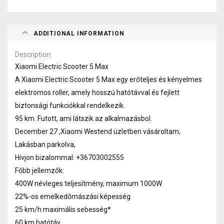
ADDITIONAL INFORMATION
Description
Xiaomi Electric Scooter 5 Max
A Xiaomi Electric Scooter 5 Max egy erőteljes és kényelmes
elektromos roller, amely hosszú hatótávval és fejlett
biztonsági funkciókkal rendelkezik.
95 km. Futott, ami látszik az alkalmazásbol.
December 27 ,Xiaomi Westend üzletben vásároltam,
Lakásban parkolva,
Hivjon bizalommal: +36703002555
Főbb jellemzők:
400W névleges teljesítmény, maximum 1000W
22%-os emelkedőmászási képesség
25 km/h maximális sebesség*
60 km hatótáv