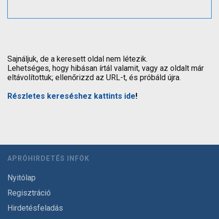
Sajnáljuk, de a keresett oldal nem létezik.
Lehetséges, hogy hibásan írtál valamit, vagy az oldalt már
eltávolítottuk; ellenőrizzd az URL-t, és próbáld újra.
Részletes kereséshez kattints ide
!
APRÓHIRDETÉS INFÓK
Nyitólap
Regisztráció
Hirdetésfeladás