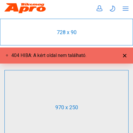
728 x 90
404 HIBA: A kért oldal nem található.
970 x 250