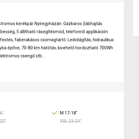
lektromos kerékpár Nyíregyházán. Gázkaros (lábhajtás
besség, 5 állítható rásegítésmód, telefonról applikáción
 festés, faberakásos csomagtartó. Ledvilágítás, hidraulikus
nyba építve, 70-80 km hatótáv, kivehető hordozható 700Wh
lektromos csengő stb...
6"
M 17-18"
22"
XXL 23-24"