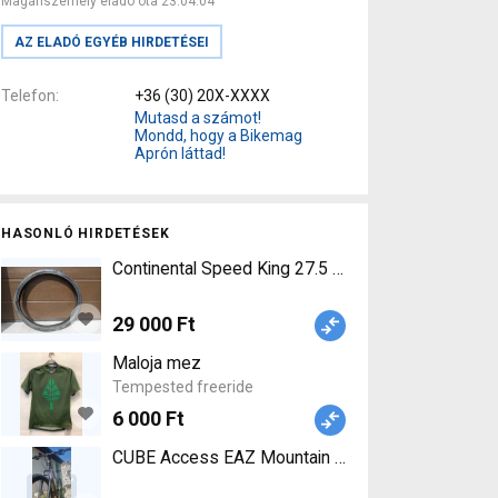
Magánszemély eladó óta 23.04.04
AZ ELADÓ EGYÉB HIRDETÉSEI
Telefon
+36 (30) 20X-XXXX
Mutasd a számot!
Mondd, hogy a Bikemag
Aprón láttad!
HASONLÓ HIRDETÉSEK
Continental Speed King 27.5 Continental Speed Ki
29 000 Ft
Maloja mez
Tempested freeride
6 000 Ft
CUBE Access EAZ Mountain Bike 26" elöl telesz