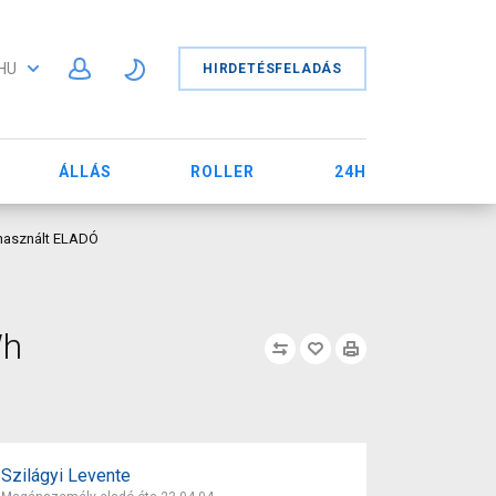
HU
HIRDETÉSFELADÁS
ÁLLÁS
ROLLER
24H
 használt ELADÓ
Wh
Szilágyi Levente