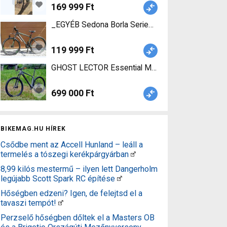
169 999 Ft
_EGYÉB Sedona Borla Series Mountain Bike 29" e
119 999 Ft
GHOST LECTOR Essential Mounta
699 000 Ft
BIKEMAG.HU HÍREK
Csődbe ment az Accell Hunland – leáll a
termelés a tószegi kerékpárgyárban
8,99 kilós mestermű – ilyen lett Dangerholm
legújabb Scott Spark RC építése
Hőségben edzeni? Igen, de felejtsd el a
tavaszi tempót!
Perzselő hőségben dőltek el a Masters OB