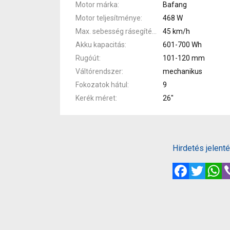
Motor márka
Bafang
Motor teljesítménye
468 W
Max. sebesség rásegítéssel
45 km/h
Akku kapacitás
601-700 Wh
Rugóút
101-120 mm
Váltórendszer
mechanikus
Fokozatok hátul
9
Kerék méret
26"
Hirdetés jelent
Facebook
Twitte
W