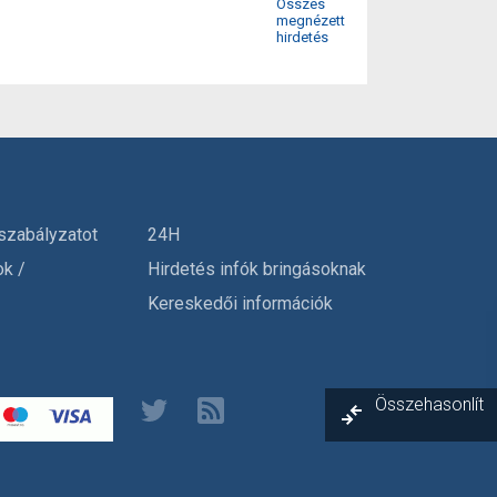
Összes
megnézett
hirdetés
szabályzatot
24H
ok /
Hirdetés infók bringásoknak
Kereskedői információk
Összehasonlít