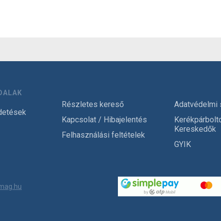
DALAK
Részletes kereső
Adatvédelmi 
detések
Kapcsolat / Hibajelentés
Kerékpárbolt
Kereskedők
Felhasználási feltételek
GYIK
mag.hu