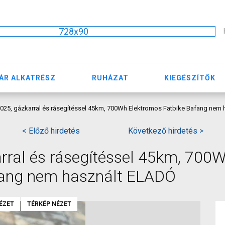
728x90
ÁR ALKATRÉSZ
RUHÁZAT
KIEGÉSZÍTŐK
 2025, gázkarral és rásegítéssel 45km, 700Wh Elektromos Fatbike Bafang nem
< Előző hirdetés
Következő hirdetés >
arral és rásegítéssel 45km, 700
fang nem használt ELADÓ
ÉZET
TÉRKÉP NÉZET