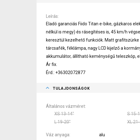
Leírás
Eladó garanciás Fiido Titan e-bike, gázkaros e
nélkül is megy) és rásegítéses is, 45 km/h végse
keresztül kezelhető funkciók. Matt grafitszürke
tárcsafék, féklámpa, nagy LCD kijelző a kormá
akkumulátor, állítható keménységű teleszkóp, e
Ár fix.
Érd.: +36302072877
TULAJDONSÁGOK
Általános vázméret
XS 13-14"
S 15-1
L 19-20"
XL 21-
Váz anyaga
alu