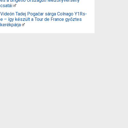
és a Brigetio Országúti Mezőnyverseny
csatái
Videón Tadej Pogačar sárga Colnago Y1Rs-
e – így készült a Tour de France győztes
kerékpárja