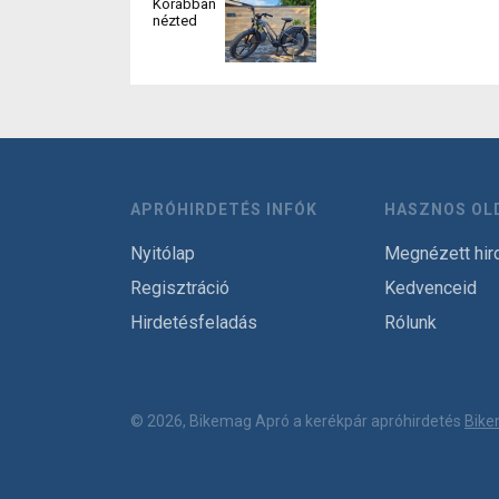
Korábban
nézted
APRÓHIRDETÉS INFÓK
HASZNOS OL
Nyitólap
Megnézett hir
Regisztráció
Kedvenceid
Hirdetésfeladás
Rólunk
© 2026, Bikemag Apró a kerékpár apróhirdetés
Bike