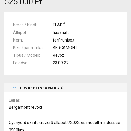
525 000 Ft
Keres / Kínál
ELADÓ
Állapot
használt
Nem
férfi/unisex
Kerékpár márka
BERGAMONT
Típus / Modell
Revox
Feladva
23.09.27
TOVÁBBI INFORMÁCIÓ
Leírás
Bergamont revox!
Gyönyörű szinte újszerű állapot!!/2022-es modell mindössze
3500km