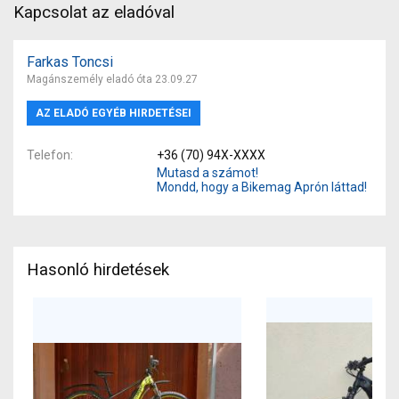
Kapcsolat az eladóval
Farkas Toncsi
Magánszemély eladó óta 23.09.27
AZ ELADÓ EGYÉB HIRDETÉSEI
Telefon
+36 (70) 94X-XXXX
Mutasd a számot!
Mondd, hogy a Bikemag Aprón láttad!
Hasonló hirdetések