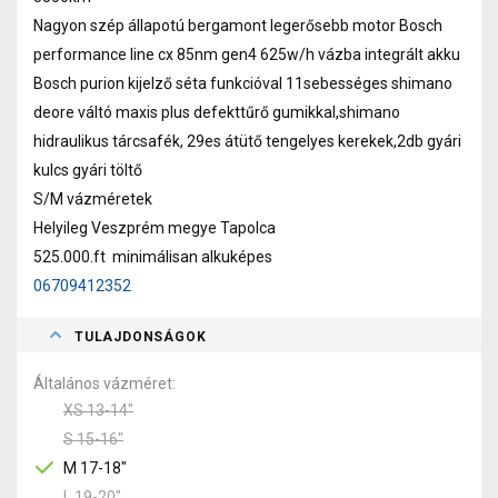
Nagyon szép állapotú bergamont legerősebb motor Bosch
performance line cx 85nm gen4 625w/h vázba integrált akku
Bosch purion kijelző séta funkcióval 11sebességes shimano
deore váltó maxis plus defekttűrő gumikkal,shimano
hidraulikus tárcsafék, 29es átütő tengelyes kerekek,2db gyári
kulcs gyári töltő
S/M vázméretek
Helyileg Veszprém megye Tapolca
525.000.ft minimálisan alkuképes
06709412352
TULAJDONSÁGOK
Általános vázméret
XS 13-14"
S 15-16"
M 17-18"
L 19-20"