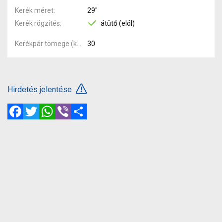
Kerék méret
29"
Kerék rögzítés
átütő (elöl)
Kerékpár tömege (kg)
30
Hirdetés jelentése
Facebook
Twitter
WhatsApp
Viber
Megosztás