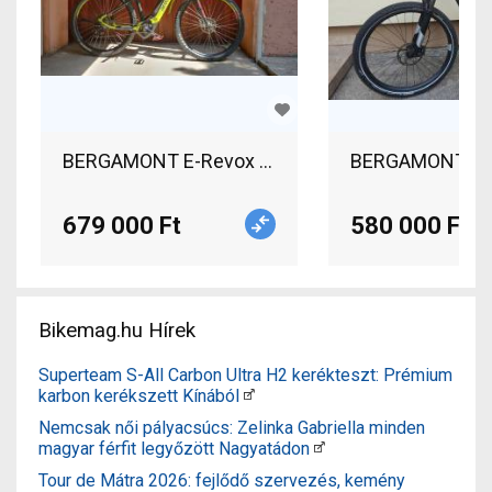
BERGAMONT E-Revox 6 Elektromos Mountain Bike
BERGAMONT Revo
679 000 Ft
580 000 Ft
Bikemag.hu Hírek
Superteam S-All Carbon Ultra H2 kerékteszt: Prémium
karbon kerékszett Kínából
Nemcsak női pályacsúcs: Zelinka Gabriella minden
magyar férfit legyőzött Nagyatádon
Tour de Mátra 2026: fejlődő szervezés, kemény