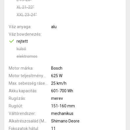
XL 21-22"
XXL 23-24"
Váz anyaga
alu
Váz bowdenezés
rejtett
külső
elektromos
Motor márka
Bosch
Motor teljesítménye
625 W
Max. sebesség rásegítéssel
25 km/h
Akku kapacitás
601-700 Wh
Rugózás
merev
Rugóút
151-160 mm
Váltórendszer
mechanikus
Alkatrészcsalád (MTB)
Shimano Deore
Fokozatok hátul
11