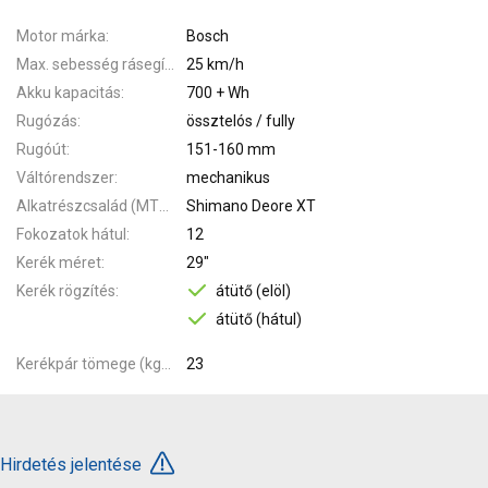
Motor márka
Bosch
Max. sebesség rásegítéssel
25 km/h
Akku kapacitás
700 + Wh
Rugózás
össztelós / fully
Rugóút
151-160 mm
Váltórendszer
mechanikus
Alkatrészcsalád (MTB)
Shimano Deore XT
Fokozatok hátul
12
Kerék méret
29"
Kerék rögzítés
átütő (elöl)
átütő (hátul)
Kerékpár tömege (kg)
23
Hirdetés jelentése