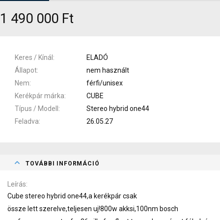
1 490 000 Ft
Keres / Kínál
ELADÓ
Állapot
nem használt
Nem
férfi/unisex
Kerékpár márka
CUBE
Típus / Modell
Stereo hybrid one44
Feladva
26.05.27
TOVÁBBI INFORMÁCIÓ
Leírás
Cube stereo hybrid one44,a kerékpár csak
össze lett szerelve,teljesen uj!800w akksi,100nm bosch