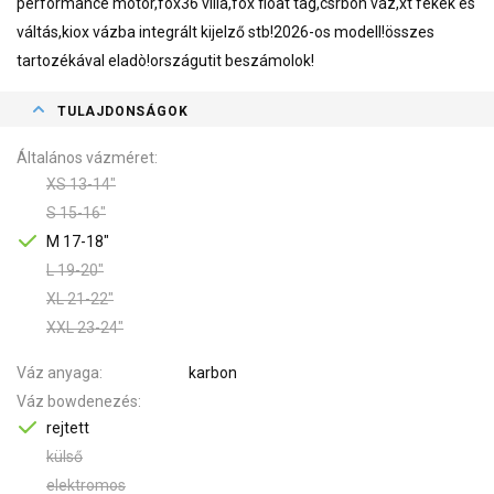
performance motor,fox36 villa,fox float tag,csrbon váz,xt fékek és
váltás,kiox vázba integrált kijelző stb!2026-os modell!összes
tartozékával eladò!országutit beszámolok!
TULAJDONSÁGOK
Általános vázméret
XS 13-14"
S 15-16"
M 17-18"
L 19-20"
XL 21-22"
XXL 23-24"
Váz anyaga
karbon
Váz bowdenezés
rejtett
külső
elektromos