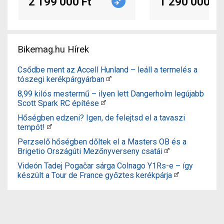
2 199 000 Ft
1 290 000 Ft
Bikemag.hu Hírek
Csődbe ment az Accell Hunland – leáll a termelés a
tószegi kerékpárgyárban
8,99 kilós mestermű – ilyen lett Dangerholm legújabb
Scott Spark RC építése
Hőségben edzeni? Igen, de felejtsd el a tavaszi
tempót!
Perzselő hőségben dőltek el a Masters OB és a
Brigetio Országúti Mezőnyverseny csatái
Videón Tadej Pogačar sárga Colnago Y1Rs-e – így
készült a Tour de France győztes kerékpárja