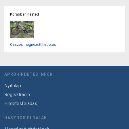
Korábban nézted
Összes megnézett hirdetés
APRÓHIRDETÉS INFÓK
Nyitólap
Regisztráció
Hirdetésfeladás
HASZNOS OLDALAK