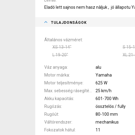
Eladó lett sajnos nem hasz nàljuk , jó àllapot
TULAJDONSÁGOK
Általános vázméret
XS 13-14"
S 15-1
L 19-20"
XL 21-
Váz anyaga
alu
Motor márka
Yamaha
Motor teljesítménye
625 W
Max. sebesség rásegítéssel
25 km/h
Akku kapacitás
601-700 Wh
Rugózás
össztelós / fully
Rugóút
80-100 mm
Váltórendszer
mechanikus
Fokozatok hátul
11