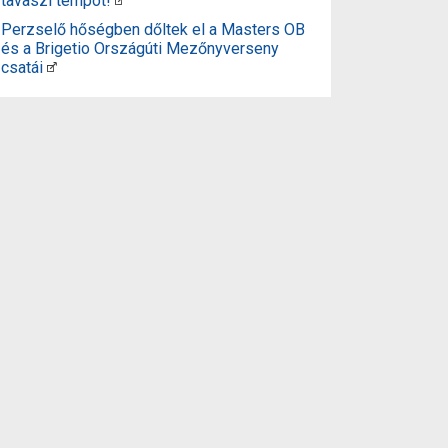
tavaszi tempót!
Perzselő hőségben dőltek el a Masters OB
és a Brigetio Országúti Mezőnyverseny
csatái