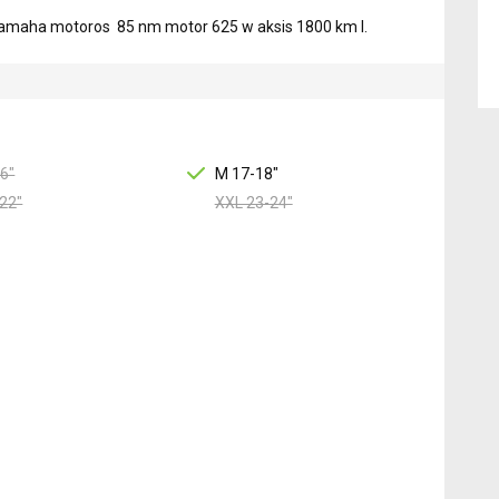
u Yamaha motoros 85 nm motor 625 w aksis 1800 km l.
6"
M 17-18"
22"
XXL 23-24"