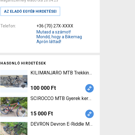
Magánszemély eladó óta 26.04.23
AZ ELADÓ EGYÉB HIRDETÉSEI
Telefon
+36 (70) 27X-XXXX
Mutasd a számot!
Mondd, hogy a Bikemag
Aprón láttad!
HASONLÓ HIRDETÉSEK
KILIMANJARO MTB Trekking/cross v-fék haszná
100 000 Ft
SCIROCCO MTB Gyerek kerékpár használt ELADÓ
15 000 Ft
DEVRON Devron E-Riddle M1.7 250W MTB Elektrom