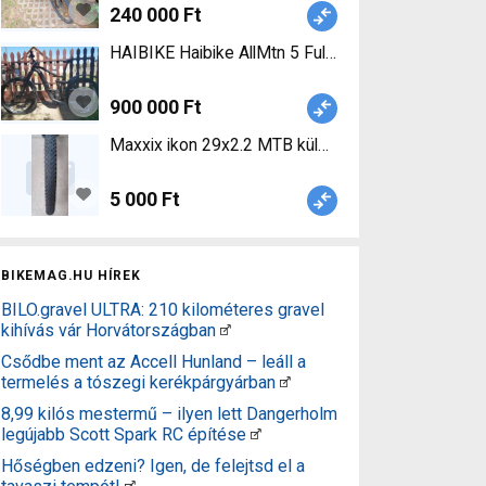
240 000 Ft
HAIBIKE Haibike AllMtn 5 Fully eMTB 2021 Elektro
900 000 Ft
Maxxix ikon 29x2.2 MTB külső Maxxix ikon 29x2.2
5 000 Ft
BIKEMAG.HU HÍREK
BILO.gravel ULTRA: 210 kilométeres gravel
kihívás vár Horvátországban
Csődbe ment az Accell Hunland – leáll a
termelés a tószegi kerékpárgyárban
8,99 kilós mestermű – ilyen lett Dangerholm
legújabb Scott Spark RC építése
Hőségben edzeni? Igen, de felejtsd el a