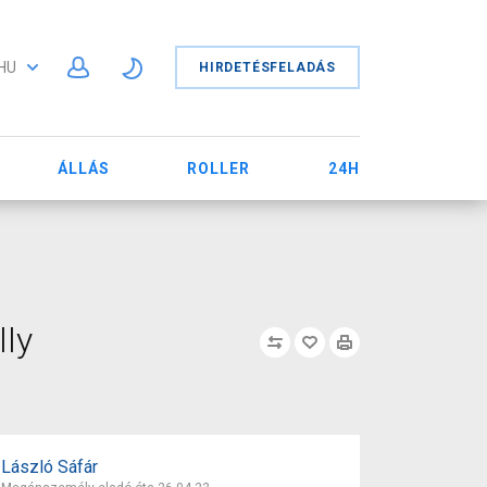
HU
HIRDETÉSFELADÁS
ÁLLÁS
ROLLER
24H
lly
László Sáfár