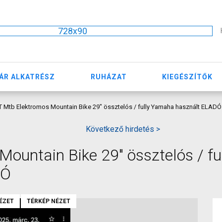
728x90
ÁR ALKATRÉSZ
RUHÁZAT
KIEGÉSZÍTŐK
 Mtb Elektromos Mountain Bike 29" össztelós / fully Yamaha használt ELADÓ
Következő hirdetés >
ountain Bike 29" össztelós / fu
DÓ
ÉZET
TÉRKÉP NÉZET