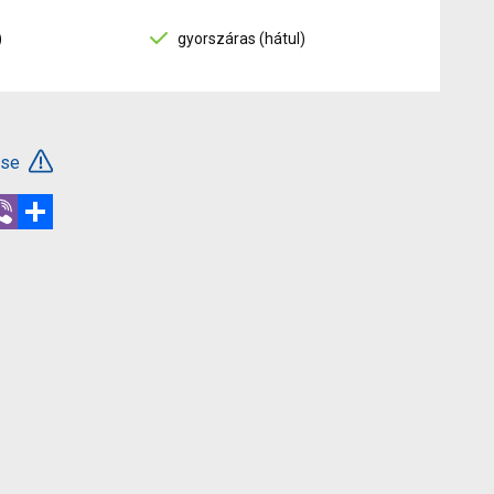
)
gyorszáras (hátul)
ése
r
hatsApp
Viber
Megosztás