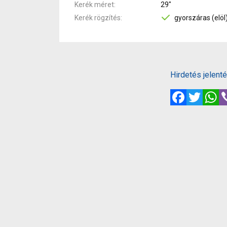
Kerék méret
29"
Kerék rögzítés
gyorszáras (elöl
Hirdetés jelent
Facebook
Twitte
W