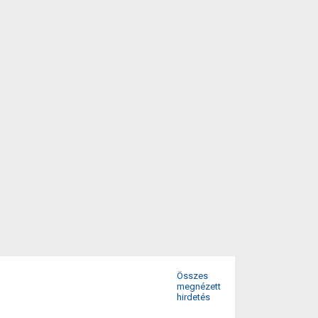
Összes
megnézett
hirdetés