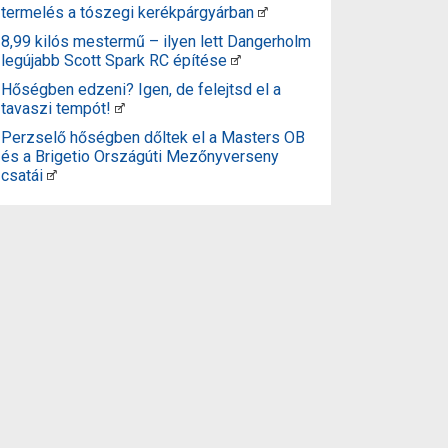
termelés a tószegi kerékpárgyárban
8,99 kilós mestermű – ilyen lett Dangerholm
legújabb Scott Spark RC építése
Hőségben edzeni? Igen, de felejtsd el a
tavaszi tempót!
Perzselő hőségben dőltek el a Masters OB
és a Brigetio Országúti Mezőnyverseny
csatái