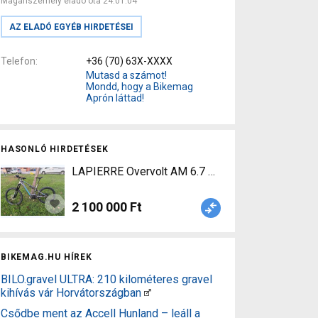
Magánszemély eladó óta 24.01.04
AZ ELADÓ EGYÉB HIRDETÉSEI
Telefon
+36 (70) 63X-XXXX
Mutasd a számot!
Mondd, hogy a Bikemag
Aprón láttad!
HASONLÓ HIRDETÉSEK
LAPIERRE Overvolt AM 6.7 Elektromos Mountain B
2 100 000 Ft
BIKEMAG.HU HÍREK
BILO.gravel ULTRA: 210 kilométeres gravel
kihívás vár Horvátországban
Csődbe ment az Accell Hunland – leáll a