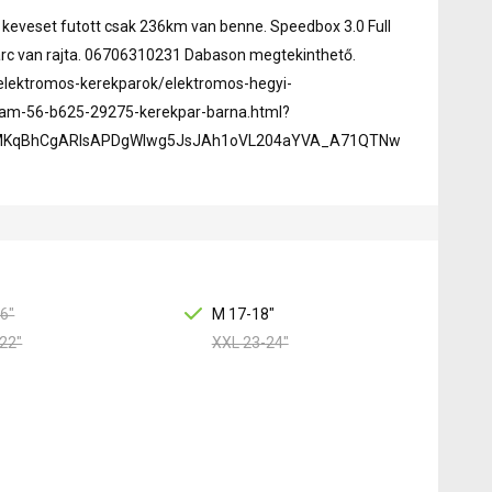
 keveset futott csak 236km van benne. Speedbox 3.0 Full
karc van rajta. 06706310231 Dabason megtekinthető.
/elektromos-kerekparok/elektromos-hegyi-
t-am-56-b625-29275-kerekpar-barna.html?
iAjMKqBhCgARIsAPDgWlwg5JsJAh1oVL204aYVA_A71QTNw
6"
M 17-18"
22"
XXL 23-24"