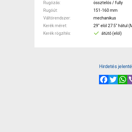
Rugózás
össztelós / fully
Rugóút
151-160 mm
Váltórendszer
mechanikus
Kerék méret
29" elöl 27.5" hátul (
Kerék rögzítés
átütő (elöl)
Hirdetés jelent
Facebook
Twitte
W