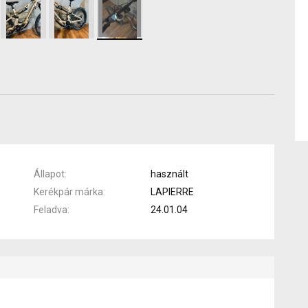
Állapot
használt
Kerékpár márka
LAPIERRE
Feladva
24.01.04