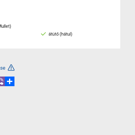
Mullet)
átütő (hátul)
ése
r
hatsApp
Viber
Megosztás