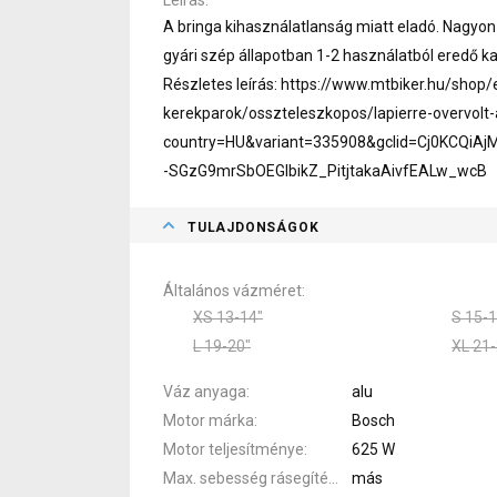
A bringa kihasználatlanság miatt eladó. Nagyon
gyári szép állapotban 1-2 használatból eredő 
Részletes leírás: https://www.mtbiker.hu/shop
kerekparok/osszteleszkopos/lapierre-overvol
country=HU&variant=335908&gclid=Cj0KCQ
-SGzG9mrSbOEGIbikZ_PitjtakaAivfEALw_wcB
TULAJDONSÁGOK
Általános vázméret
XS 13-14"
S 15-1
L 19-20"
XL 21-
Váz anyaga
alu
Motor márka
Bosch
Motor teljesítménye
625 W
Max. sebesség rásegítéssel
más