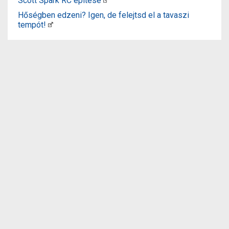
Scott Spark RC építése
Hőségben edzeni? Igen, de felejtsd el a tavaszi
tempót!