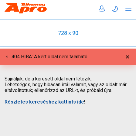
728 x 90
404 HIBA: A kért oldal nem található.
Sajnáljuk, de a keresett oldal nem létezik.
Lehetséges, hogy hibásan írtál valamit, vagy az oldalt már
eltávolítottuk; ellenőrizzd az URL-t, és próbáld újra.
Részletes kereséshez kattints ide
!