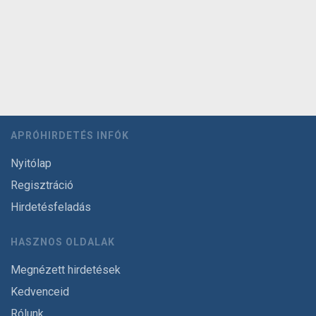
APRÓHIRDETÉS INFÓK
Nyitólap
Regisztráció
Hirdetésfeladás
HASZNOS OLDALAK
Megnézett hirdetések
Kedvenceid
Rólunk