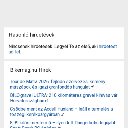
Hasonló hirdetések
Nincsenek hirdetések. Legyél Te az első, aki
hirdetést
ad fel
.
Bikemag.hu Hírek
Tour de Mátra 2026: fejlődő szervezés, kemény
mászások és igazi granfondós hangulat
BILO.gravel ULTRA: 210 kilométeres gravel kihívás vár
Horvátországban
Csődbe ment az Accell Hunland – leáll a termelés a
tószegi kerékpárgyárban
8,99 kilós mestermű – ilyen lett Dangerholm legújabb