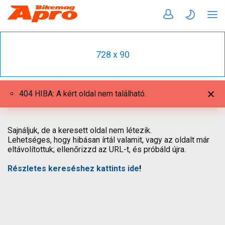
728 x 90
404 HIBA: A kért oldal nem található.
Sajnáljuk, de a keresett oldal nem létezik.
Lehetséges, hogy hibásan írtál valamit, vagy az oldalt már
eltávolítottuk; ellenőrizzd az URL-t, és próbáld újra.
Részletes kereséshez kattints ide
!