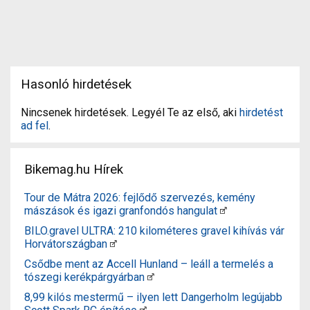
Hasonló hirdetések
Nincsenek hirdetések. Legyél Te az első, aki
hirdetést
ad fel
.
Bikemag.hu Hírek
Tour de Mátra 2026: fejlődő szervezés, kemény
mászások és igazi granfondós hangulat
BILO.gravel ULTRA: 210 kilométeres gravel kihívás vár
Horvátországban
Csődbe ment az Accell Hunland – leáll a termelés a
tószegi kerékpárgyárban
8,99 kilós mestermű – ilyen lett Dangerholm legújabb