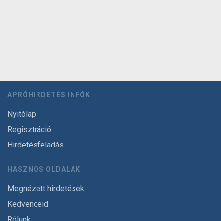
APRÓHIRDETÉS INFÓK
Nyitólap
Regisztráció
Hirdetésfeladás
HASZNOS OLDALAK
Megnézett hirdetések
Kedvenceid
Rólunk