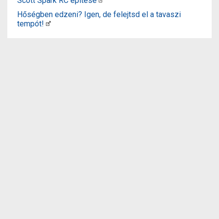
Scott Spark RC építése
Hőségben edzeni? Igen, de felejtsd el a tavaszi
tempót!