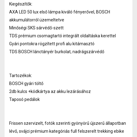
Kiegészítők:
AXA LED 50 lux első lámpa kiváló fényerővel, BOSCH
akkumulátorról üzemeltetve
Minőségi SKS sárvédő-szett
TDS prémium csomagtartó integrált oldaltáska kerettel
Gyári pontokra rögzített profi alu kitámasztó
TDS BOSCH lánctányér burkolat, nadrágszárvédő
Tartozékok:
BOSCH gyári töltő
2db kulcs +kódkártya az akku lezárásához
Taposó pedálok
Frissen szervizelt, fotók szerinti gyönyörű újszerű állapotban
lévő, svájci prémium kategóriás full felszerelt trekking ebike