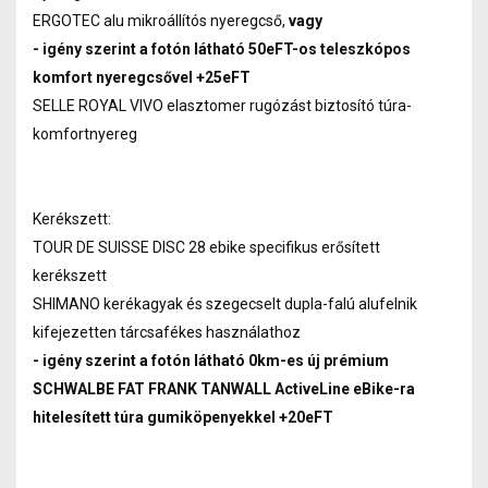
ERGOTEC alu mikroállítós nyeregcső,
vagy
- igény szerint a fotón látható 50eFT-os teleszkópos
komfort nyeregcsővel +25eFT
SELLE ROYAL VIVO elasztomer rugózást biztosító túra-
komfortnyereg
Kerékszett:
TOUR DE SUISSE DISC 28 ebike specifikus erősített
kerékszett
SHIMANO kerékagyak és szegecselt dupla-falú alufelnik
kifejezetten tárcsafékes használathoz
- igény szerint a fotón látható 0km-es új prémium
SCHWALBE FAT FRANK TANWALL ActiveLine eBike-ra
hitelesített túra gumiköpenyekkel +20eFT