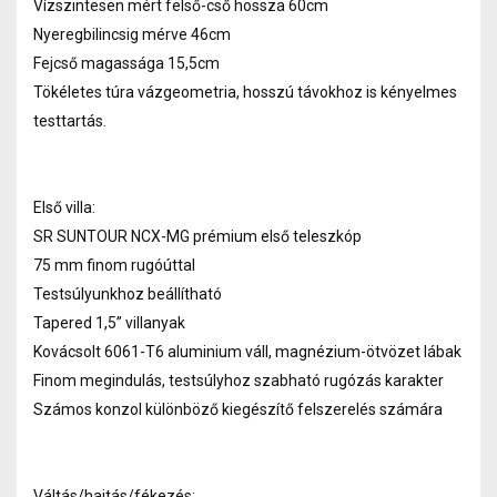
Vízszintesen mért felső-cső hossza 60cm
Nyeregbilincsig mérve 46cm
Fejcső magassága 15,5cm
Tökéletes túra vázgeometria, hosszú távokhoz is kényelmes
testtartás.
Első villa:
SR SUNTOUR NCX-MG prémium első teleszkóp
75 mm finom rugóúttal
Testsúlyunkhoz beállítható
Tapered 1,5” villanyak
Kovácsolt 6061-T6 aluminium váll, magnézium-ötvözet lábak
Finom megindulás, testsúlyhoz szabható rugózás karakter
Számos konzol különböző kiegészítő felszerelés számára
Váltás/hajtás/fékezés: