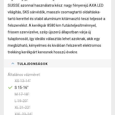
SUISSE azonnal használatra kész: nagy fényerejű AXA LED
világítás, SKS sárvédők, masszív csomagtartó oldaltáska-
tartó kerettel és stabil alumínium kitámasztó teszi teljessé a
felszerelést. A kerékpár 8580 km futásteljesítménnyel,
frissen szervizelve, szép újszerű állapotban várja új
tulajdonosát, így ideális választás lehet azoknak, akik egy
megbízható, kényelmes és kiválóan felszerelt elektromos
trekking kerékpárt keresnek hosszú évekre.
TULAJDONSÁGOK
Általános vázméret
XS 13-14"
S 15-16"
M 17-18"
L 19-20"
XL 21-22"
XXL 23-24"