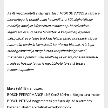
Az itt meghirdetett svájci gyártású TOUR DE SUISSE a városi e-
bike kategória praktikusan használható, költséghatékony
modellje, amelyet kifejezetten mindennapi közlekedésre,
ingázásra és túrázásra terveztek. A kényelmes, egyenes
üléspozíció és a teljes trekking felszereltség hosszabb városi
használat során is kiemelkedő komfortot biztosít. A bringa
stabil geometriája magabiztos irányíthatóságot kínál,
miközben a prémium felszereltség és az svájci összeszerelési
minőség hosszú távon is megbízható társává teszi a
mindennapokban.
Ebike (eMTB) rendszer:
BOSCH PERFORMANCE LINE Gen2 60Nm erőteljes túra motor
BOSCH INTUVIA nagy méretű grafikus kijelző a kormány
közepén +bal markolatnál vezérlőgombok