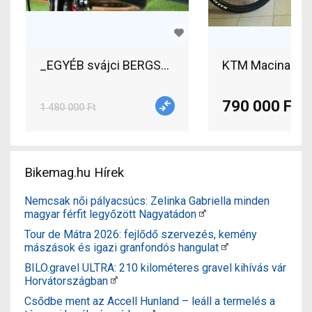
_EGYÉB svájci BERGSTROM 29 eFully BOSCH CX 3
KTM Macina Rac
790 000 Ft
1 480 000 Ft
Bikemag.hu Hírek
Nemcsak női pályacsúcs: Zelinka Gabriella minden
magyar férfit legyőzött Nagyatádon
Tour de Mátra 2026: fejlődő szervezés, kemény
mászások és igazi granfondós hangulat
BILO.gravel ULTRA: 210 kilométeres gravel kihívás vár
Horvátországban
Csődbe ment az Accell Hunland – leáll a termelés a