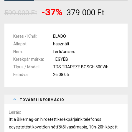
-37%
379 000 Ft
599 000 Ft
Keres / Kínál
ELADÓ
Állapot
használt
Nem
férfi/unisex
Kerékpár márka
_EGYÉB
Típus / Modell
TDS TRAPEZE BOSCH 500Wh
Feladva
26.08.05
TOVÁBBI INFORMÁCIÓ
Leírás
Itt a Bikemag-on hirdetett kerékpárjaink telefonos
egyeztetést követően hétfőtől vasárnapig, 10h-20h között