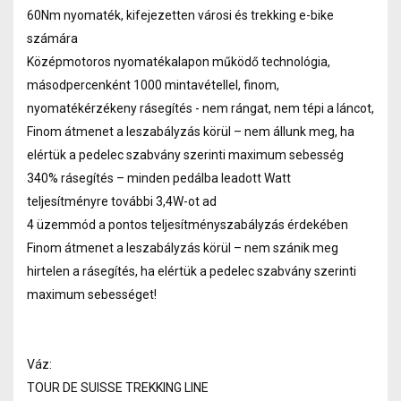
60Nm nyomaték, kifejezetten városi és trekking e-bike
számára
Középmotoros nyomatékalapon működő technológia,
másodpercenként 1000 mintavétellel, finom,
nyomatékérzékeny rásegítés - nem rángat, nem tépi a láncot,
Finom átmenet a leszabályzás körül – nem állunk meg, ha
elértük a pedelec szabvány szerinti maximum sebesség
340% rásegítés – minden pedálba leadott Watt
teljesítményre további 3,4W-ot ad
4 üzemmód a pontos teljesítményszabályzás érdekében
Finom átmenet a leszabályzás körül – nem szánik meg
hirtelen a rásegítés, ha elértük a pedelec szabvány szerinti
maximum sebességet!
Váz:
TOUR DE SUISSE TREKKING LINE