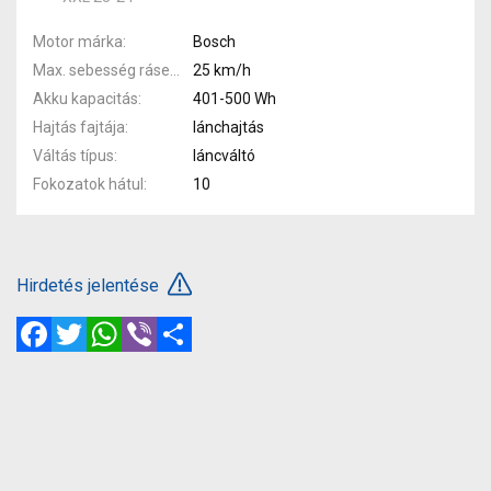
Motor márka
Bosch
Max. sebesség rásegítéssel
25 km/h
Akku kapacitás
401-500 Wh
Hajtás fajtája
lánchajtás
Váltás típus
láncváltó
Fokozatok hátul
10
Hirdetés jelentése
Facebook
Twitter
WhatsApp
Viber
Megosztás