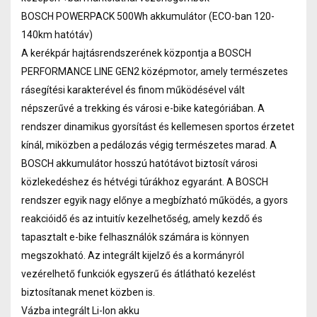
BOSCH POWERPACK 500Wh akkumulátor (ECO-ban 120-
140km hatótáv)
A kerékpár hajtásrendszerének központja a BOSCH
PERFORMANCE LINE GEN2 középmotor, amely természetes
rásegítési karakterével és finom működésével vált
népszerűvé a trekking és városi e-bike kategóriában. A
rendszer dinamikus gyorsítást és kellemesen sportos érzetet
kínál, miközben a pedálozás végig természetes marad. A
BOSCH akkumulátor hosszú hatótávot biztosít városi
közlekedéshez és hétvégi túrákhoz egyaránt. A BOSCH
rendszer egyik nagy előnye a megbízható működés, a gyors
reakcióidő és az intuitív kezelhetőség, amely kezdő és
tapasztalt e-bike felhasználók számára is könnyen
megszokható. Az integrált kijelző és a kormányról
vezérelhető funkciók egyszerű és átlátható kezelést
biztosítanak menet közben is.
Vázba integrált Li-Ion akku