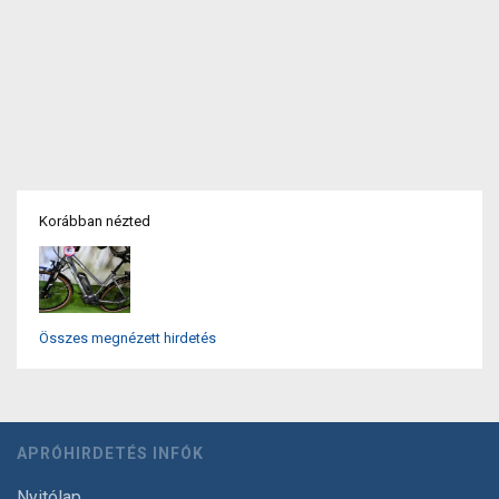
Korábban nézted
Összes megnézett hirdetés
APRÓHIRDETÉS INFÓK
Nyitólap