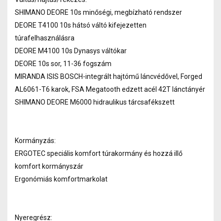
SHIMANO DEORE 10s minőségi, megbízható rendszer
DEORE T4100 10s hátsó váltó kifejezetten
túrafelhasználásra
DEORE M4100 10s Dynasys váltókar
DEORE 10s sor, 11-36 fogszám
MIRANDA ISIS BOSCH-integrált hajtómű láncvédővel, Forged
AL6061-T6 karok, FSA Megatooth edzett acél 42T lánctányér
SHIMANO DEORE M6000 hidraulikus tárcsafékszett
Kormányzás:
ERGOTEC speciális komfort túrakormány és hozzá illő
komfort kormányszár
Ergonómiás komfortmarkolat
Nyeregrész: