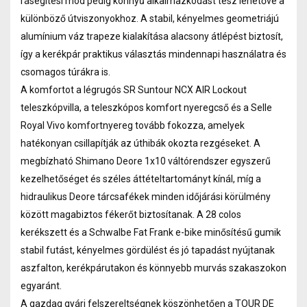
rásegítési mód pedig könnyű alkalmazkodást tesz lehetővé a
különböző útviszonyokhoz. A stabil, kényelmes geometriájú
alumínium váz trapeze kialakítása alacsony átlépést biztosít,
így a kerékpár praktikus választás mindennapi használatra és
csomagos túrákra is.
A komfortot a légrugós SR Suntour NCX AIR Lockout
teleszkópvilla, a teleszkópos komfort nyeregcső és a Selle
Royal Vivo komfortnyereg tovább fokozza, amelyek
hatékonyan csillapítják az úthibák okozta rezgéseket. A
megbízható Shimano Deore 1x10 váltórendszer egyszerű
kezelhetőséget és széles áttételtartományt kínál, míg a
hidraulikus Deore tárcsafékek minden időjárási körülmény
között magabiztos fékerőt biztosítanak. A 28 colos
kerékszett és a Schwalbe Fat Frank e-bike minősítésű gumik
stabil futást, kényelmes gördülést és jó tapadást nyújtanak
aszfalton, kerékpárutakon és könnyebb murvás szakaszokon
egyaránt.
A gazdag gyári felszereltségnek köszönhetően a TOUR DE