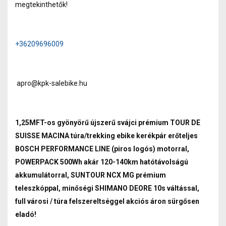
megtekinthetők!
+36209696009
apro@kpk-salebike.hu
1,25MFT-os gyönyörű újszerű svájci prémium TOUR DE
SUISSE MACINA túra/trekking ebike kerékpár erőteljes
BOSCH PERFORMANCE LINE (piros logós) motorral,
POWERPACK 500Wh akár 120-140km hatótávolságú
akkumulátorral, SUNTOUR NCX MG prémium
teleszkóppal, minőségi SHIMANO DEORE 10s váltással,
full városi / túra felszereltséggel akciós áron sürgősen
eladó!