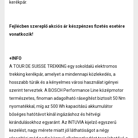
kerékpár.
Fejlécben szereplő akciós ár készpénzes fizetés esetére
vonatkozik!
+INFO
A TOUR DE SUISSE TREKKING egy sokoldalú elektromos
trekking kerékpár, amelyet a mindennapi közlekedés, a
hosszabb túrák és a kényelmes városi használat igényei
szerint terveztek. A BOSCH Performance Line középmotor
természetes, finoman adagolható rásegítést biztosít 50 Nm
nyomatékkal, míg az 500 Wh kapacitású akkumulátor
bőséges hatótávot kínál ingázáshoz és hétvégi
kirándulásokhoz egyaránt. Az INTUVIA kijelző egyszerű
kezelést, nagy mérete miatt jól láthatóságot a négy