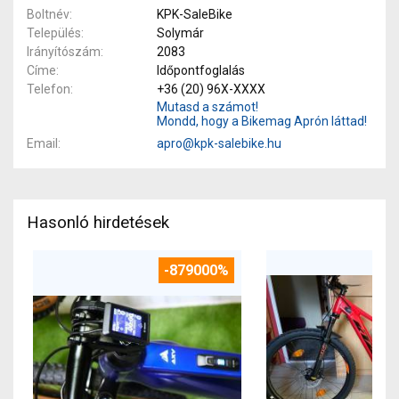
Boltnév
KPK-SaleBike
Település
Solymár
Irányítószám
2083
Címe
Időpontfoglalás
Telefon
+36 (20) 96X-XXXX
Mutasd a számot!
Mondd, hogy a Bikemag Aprón láttad!
Email
apro@kpk-salebike.hu
Hasonló hirdetések
-879000%