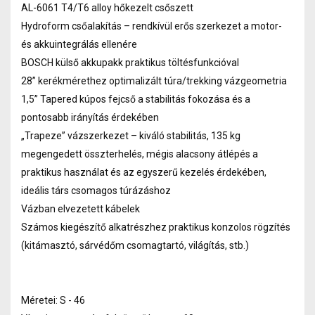
AL-6061 T4/T6 alloy hőkezelt csőszett
Hydroform csőalakítás – rendkívül erős szerkezet a motor-
és akkuintegrálás ellenére
BOSCH külső akkupakk praktikus töltésfunkcióval
28” kerékmérethez optimalizált túra/trekking vázgeometria
1,5” Tapered kúpos fejcső a stabilitás fokozása és a
pontosabb irányítás érdekében
„Trapeze” vázszerkezet – kiváló stabilitás, 135 kg
megengedett összterhelés, mégis alacsony átlépés a
praktikus használat és az egyszerű kezelés érdekében,
ideális társ csomagos túrázáshoz
Vázban elvezetett kábelek
Számos kiegészítő alkatrészhez praktikus konzolos rögzítés
(kitámasztó, sárvédőm csomagtartó, világítás, stb.)
Méretei: S - 46