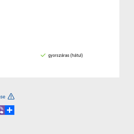
gyorszáras (hátul)
ése
r
hatsApp
Viber
Megosztás