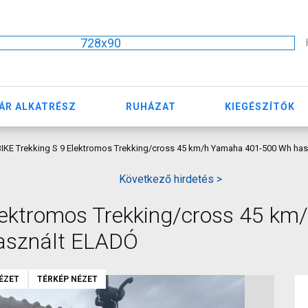
728x90
ÁR ALKATRÉSZ
RUHÁZAT
KIEGÉSZÍTŐK
IKE Trekking S 9 Elektromos Trekking/cross 45 km/h Yamaha 401-500 Wh ha
Következő hirdetés >
lektromos Trekking/cross 45 km
asznált ELADÓ
ÉZET
TÉRKÉP NÉZET