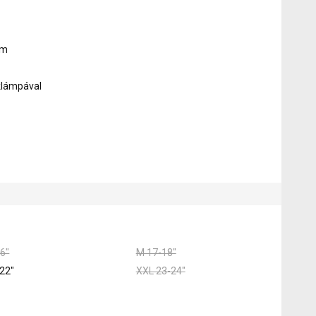
mm
éklámpával
6"
M 17-18"
22"
XXL 23-24"