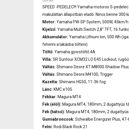
SPEED -PEDELEC!!! Yamaha motoros S-pedelec (g
makulátlan állapotban eladó. Nincs benne 300 
Motor:
Yamaha PW-SP System, 500W, 45km/h
Kijelző:
Yamaha Multi Switch 2,8" TFT, 16 funkc
Akkumulátor:
Yamaha Lithium Ion, 500 Wh (iga
felvinni a lakásba tölteni)
Töltő:
Yamaha gyorstöltő 4A
Villa:
SR Suntour XCM32 LO E45 Lockout, rugó
Váltás:
Shimano Deore XT M8000 Shadow Plus,
Váltás:
Shimano Deore M4100, Trigger
Kazetta:
Shimano HG50, 11-36 fog
Lánc:
KMC e10S
Fékkar:
Magura MT4
Fék (elöl):
Magura MT4, 180mm, 2 dugattyús t
Fék (hátsó):
Magura MT4, 180mm, 2 dugattyús 
Gumiabroncsok:
Schwalbe Energizer Plus, 47-
Felni:
Rodi Black Rock 21