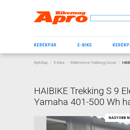
KERÉKPÁR
E-BIKE
KERÉKP
Nyitólap
E-bike
Elektromos Trekking/cross
HAIB
HAIBIKE Trekking S 9 E
Yamaha 401-500 Wh h
NAGYOBB N