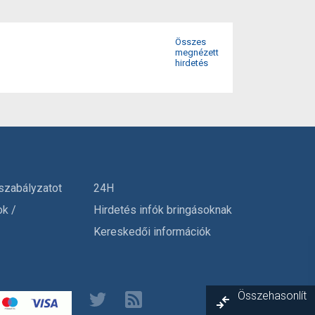
Összes
megnézett
hirdetés
szabályzatot
24H
ok /
Hirdetés infók bringásoknak
Kereskedői információk
Összehasonlít