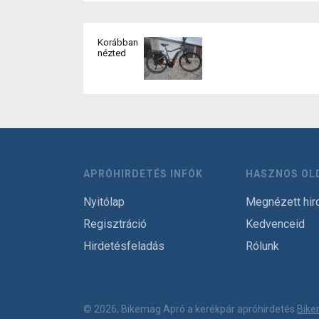
Korábban
nézted
APRÓHIRDETÉS INFÓK
HASZNOS OL
Nyitólap
Megnézett hir
Regisztráció
Kedvenceid
Hirdetésfeladás
Rólunk
© 2026, Bikemag Apró a kerékpár apróhirdetés
Bike