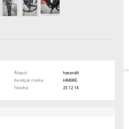
Állapot
használt
Kerékpár márka
HAIBIKE
Feladva
25.12.14