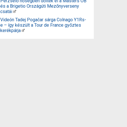
Perzselő hőségben dőltek el a Masters OB
és a Brigetio Országúti Mezőnyverseny
csatái
Videón Tadej Pogačar sárga Colnago Y1Rs-
e – így készült a Tour de France győztes
kerékpárja