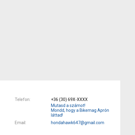
Telefon
+36 (30) 69X-XXXX
Mutasd a számot!
Mondd, hogy a Bikemag Aprón
láttad!
Email
hondahawk647@gmail.com