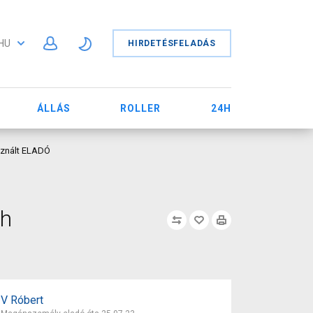
HU
HIRDETÉSFELADÁS
ÁLLÁS
ROLLER
24H
sznált ELADÓ
/h
V Róbert