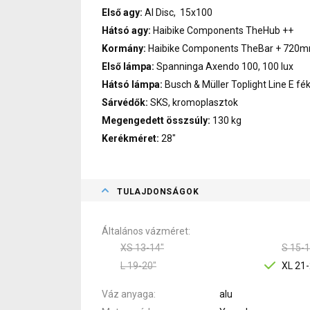
Első agy:
Al Disc, 15x100
Hátsó agy:
Haibike Components TheHub ++
Kormány:
Haibike Components TheBar + 720
Első lámpa:
Spanninga Axendo 100, 100 lux
Hátsó lámpa:
Busch & Müller Toplight Line E f
Sárvédők:
SKS, kromoplasztok
Megengedett összsúly:
130 kg
Kerékméret:
28"
TULAJDONSÁGOK
Általános vázméret
XS 13-14"
S 15-1
L 19-20"
XL 21-
Váz anyaga
alu