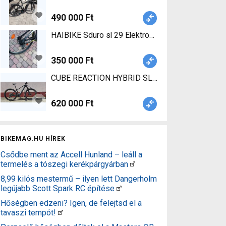
490 000 Ft
HAIBIKE Sduro sl 29 Elektromos Moun
350 000 Ft
CUBE REACTION HYBRID SLT 750 29 Elektromos M
620 000 Ft
BIKEMAG.HU HÍREK
Csődbe ment az Accell Hunland – leáll a
termelés a tószegi kerékpárgyárban
8,99 kilós mestermű – ilyen lett Dangerholm
legújabb Scott Spark RC építése
Hőségben edzeni? Igen, de felejtsd el a
tavaszi tempót!