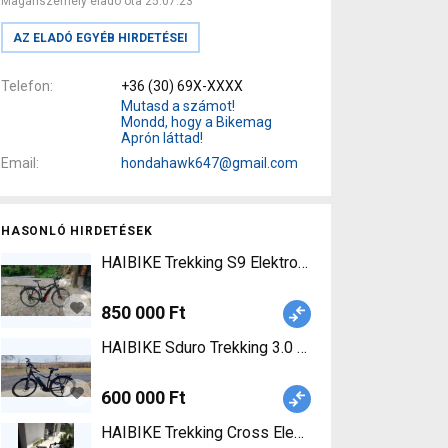
Magánszemély eladó óta 25.07.23
AZ ELADÓ EGYÉB HIRDETÉSEI
Telefon
+36 (30) 69X-XXXX
Mutasd a számot!
Mondd, hogy a Bikemag
Aprón láttad!
Email
hondahawk647@gmail.com
HASONLÓ HIRDETÉSEK
HAIBIKE Trekking S9 Elektromos Trekking/cross
850 000 Ft
HAIBIKE Sduro Trekking 3.0 Elektromos Trekkin
600 000 Ft
HAIBIKE Trekking Cross Elektromos Trekking/cr