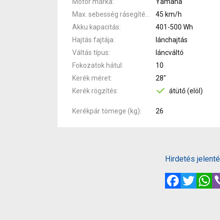
Motor márka
Yamaha
Max. sebesség rásegítéssel
45 km/h
Akku kapacitás
401-500 Wh
Hajtás fajtája
lánchajtás
Váltás típus
láncváltó
Fokozatok hátul
10
Kerék méret
28"
Kerék rögzítés
átütő (elöl)
Kerékpár tömege (kg)
26
Hirdetés jelent
Facebook
Twitte
W