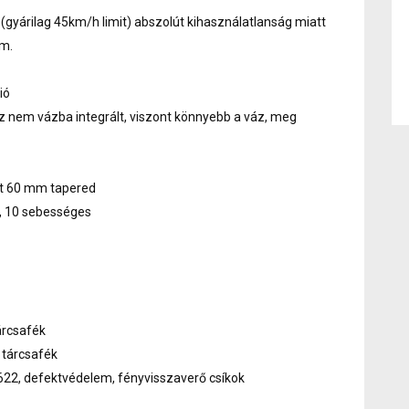
yárilag 45km/h limit) abszolút kihasználatlanság miatt
km.
ió
z nem vázba integrált, viszont könnyebb a váz, meg
út 60 mm tapered
 10 sebességes
árcsafék
tárcsafék
622, defektvédelem, fényvisszaverő csíkok