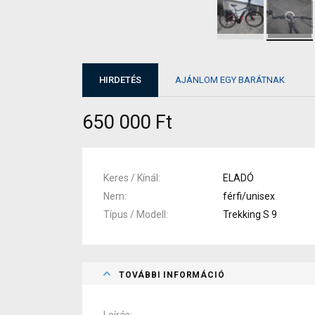
HIRDETÉS
AJÁNLOM EGY BARÁTNAK
650 000 Ft
Keres / Kínál
ELADÓ
Nem
férfi/unisex
Típus / Modell
Trekking S 9
TOVÁBBI INFORMÁCIÓ
Leírás