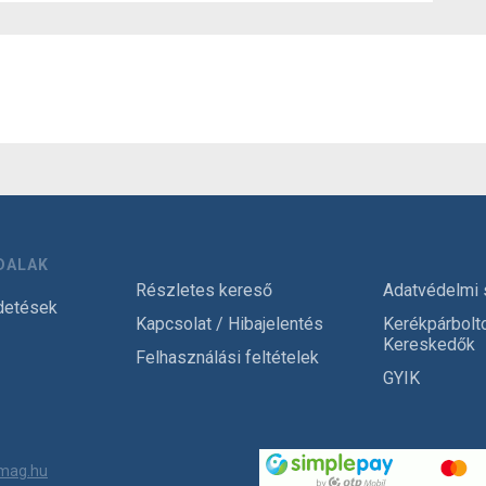
DALAK
Részletes kereső
Adatvédelmi 
detések
Kapcsolat / Hibajelentés
Kerékpárbolt
Kereskedők
Felhasználási feltételek
GYIK
mag.hu