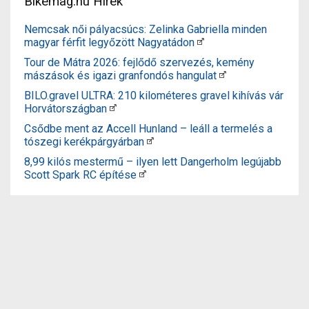
Bikemag.hu Hírek
Nemcsak női pályacsúcs: Zelinka Gabriella minden
magyar férfit legyőzött Nagyatádon
Tour de Mátra 2026: fejlődő szervezés, kemény
mászások és igazi granfondós hangulat
BILO.gravel ULTRA: 210 kilométeres gravel kihívás vár
Horvátországban
Csődbe ment az Accell Hunland – leáll a termelés a
tószegi kerékpárgyárban
8,99 kilós mestermű – ilyen lett Dangerholm legújabb
Scott Spark RC építése