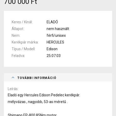
700 000 Ft
Keres / Kínál
ELADÓ
Állapot
nem használt
Nem
férfi/unisex
Kerékpár márka
HERCULES
Típus / Modell
Edison
Feladva
25.07.03
TOVÁBBI INFORMÁCIÓ
Leírás
Eladó egy Hercules Edison Pedelec kerékpár.
mélyvázas , nagyobb, 53-as méretű .
Shimano EP-800 85Nm motor