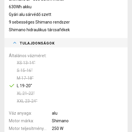
630Wh akku
Gyári alu sárvédő szett
9 sebességes Shimano rendszer
Shimano hidraulikus tárcsafékek
TULAJDONSÁGOK
Általános vázméret
XS 13-14"
S 15-16"
M 17-18"
L 19-20"
XL 21-22"
XXL 23-24"
Váz anyaga
alu
Motor márka
Shimano
Motor teljesítménye
250 W