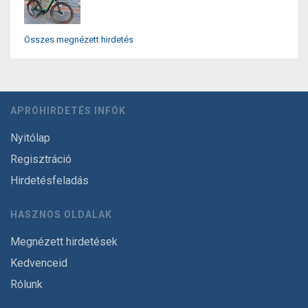
Összes megnézett hirdetés
APRÓHIRDETÉS INFÓK
Nyitólap
Regisztráció
Hirdetésfeladás
HASZNOS OLDALAK
Megnézett hirdetések
Kedvenceid
Rólunk