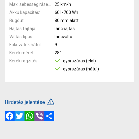
Max. sebesség rásegítéssel
25 km/h
Akku kapacitás
601-700 Wh
Rugóút
80 mm alatt
Hajtás fajtája
lánchajtás
Váltás típus
láncváltó
Fokozatok hátul
9
Kerék méret
28"
Kerék rögzítés
gyorszáras (elöl)
gyorszáras (hátul)
Hirdetés jelentése
Facebook
Twitter
WhatsApp
Viber
Megosztás