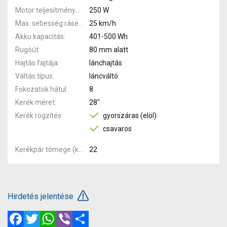
Motor teljesítménye
250 W
Max. sebesség rásegítéssel
25 km/h
Akku kapacitás
401-500 Wh
Rugóút
80 mm alatt
Hajtás fajtája
lánchajtás
Váltás típus
láncváltó
Fokozatok hátul
8
Kerék méret
28"
Kerék rögzítés
gyorszáras (elöl)
csavaros
Kerékpár tömege (kg)
22
Hirdetés jelentése
Facebook
Twitter
WhatsApp
Viber
Megosztás