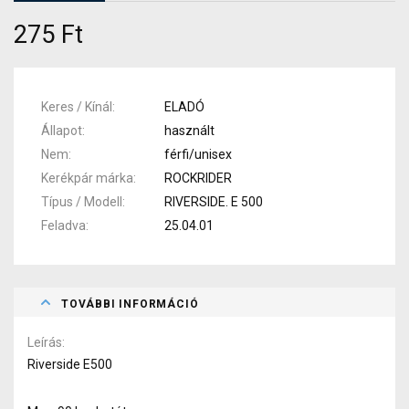
275 Ft
Keres / Kínál
ELADÓ
Állapot
használt
Nem
férfi/unisex
Kerékpár márka
ROCKRIDER
Típus / Modell
RIVERSIDE. E 500
Feladva
25.04.01
TOVÁBBI INFORMÁCIÓ
Leírás
Riverside E500