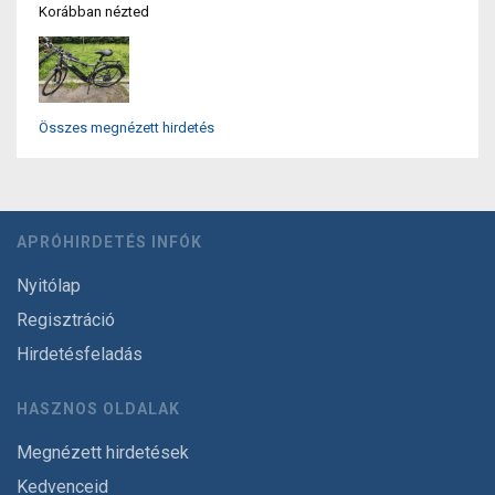
Korábban nézted
Összes megnézett hirdetés
APRÓHIRDETÉS INFÓK
Nyitólap
Regisztráció
Hirdetésfeladás
HASZNOS OLDALAK
Megnézett hirdetések
Kedvenceid