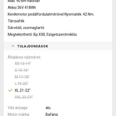
Max. 90 km hatótav
Akksi 36V 418Wh
Kerékmotor pedálfordulatmérővel Nyomaték: 42 Nm.
Tárcsafék
Sárvédő, csomagtartó
Megtekinthető: Bp.XXII, Szigetszentmiklós
TULAJDONSÁGOK
Általános vázméret
XS 13-14"
S 15-16"
M 17-18"
L 19-20"
XL 21-22"
XXL 23-24"
Váz anyaga
alu
Motor márka
Bafang