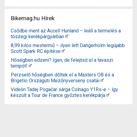
Bikemag.hu Hírek
Csődbe ment az Accell Hunland – leáll a termelés a
tószegi kerékpárgyárban
8,99 kilós mestermű – ilyen lett Dangerholm legújabb
Scott Spark RC építése
Hőségben edzeni? Igen, de felejtsd el a tavaszi
tempót!
Perzselő hőségben dőltek el a Masters OB és a
Brigetio Országúti Mezőnyverseny csatái
Videón Tadej Pogačar sárga Colnago Y1Rs-e – így
készült a Tour de France győztes kerékpárja