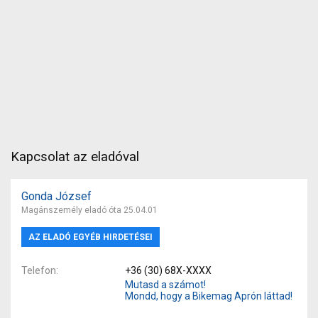
Kapcsolat az eladóval
Gonda József
Magánszemély eladó óta 25.04.01
AZ ELADÓ EGYÉB HIRDETÉSEI
Telefon
+36 (30) 68X-XXXX
Mutasd a számot!
Mondd, hogy a Bikemag Aprón láttad!