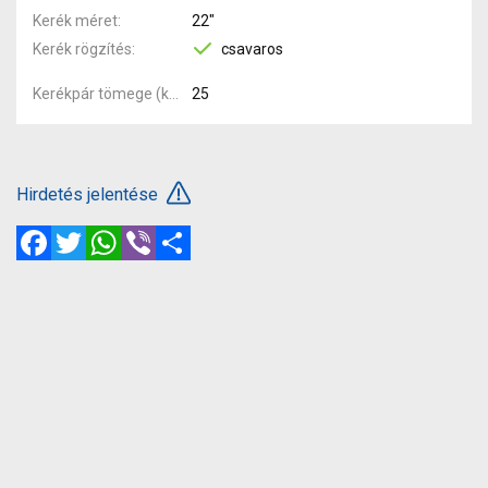
Kerék méret
22"
Kerék rögzítés
csavaros
Kerékpár tömege (kg)
25
Hirdetés jelentése
Facebook
Twitter
WhatsApp
Viber
Megosztás