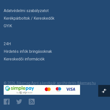
Adatvédelmi szabályzatot
Kerékpárboltok / Kereskedők
GYIK
24H
Hirdetés infók bringásoknak
Kereskedői információk
© 2026, Bikemag Apró a kerékpár apróhirdetés
Bikemag.hu