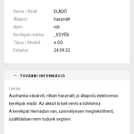
Keres / Kínál
ELADÓ
Állapot
használt
Nem
női
Kerékpár márka
_EGYÉB
Típus / Modell
e GO
Feladva
24.09.22
TOVÁBBI INFORMÁCIÓ
Leírás
Auchanba vásárolt, ritkán használt, jó állapotú elektromos
kerékpár eladó. Az akksit ki kell venni a töltéshez.
A kerékpár Hernádon van, személyesen megtekinthető,
szállításban nem tudunk segteni.