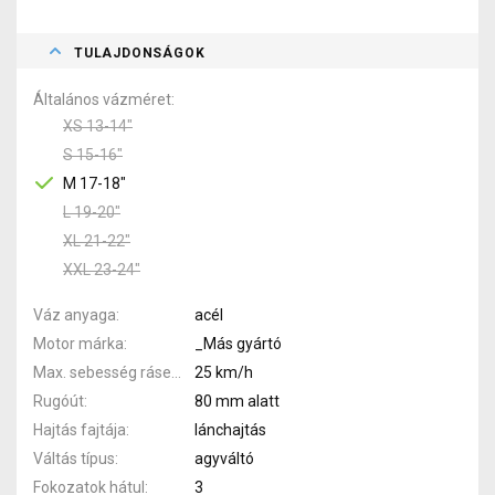
TULAJDONSÁGOK
Általános vázméret
XS 13-14"
S 15-16"
M 17-18"
L 19-20"
XL 21-22"
XXL 23-24"
Váz anyaga
acél
Motor márka
_Más gyártó
Max. sebesség rásegítéssel
25 km/h
Rugóút
80 mm alatt
Hajtás fajtája
lánchajtás
Váltás típus
agyváltó
Fokozatok hátul
3