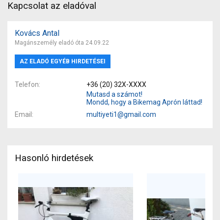
Kapcsolat az eladóval
Kovács Antal
Magánszemély eladó óta 24.09.22
AZ ELADÓ EGYÉB HIRDETÉSEI
Telefon
+36 (20) 32X-XXXX
Mutasd a számot!
Mondd, hogy a Bikemag Aprón láttad!
Email
multiyeti1@gmail.com
Hasonló hirdetések