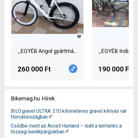
_EGYÉB Angol gyártmányú egysebességes/fixi
260 000 Ft
190 000 Ft
Bikemag.hu Hírek
BILO.gravel ULTRA: 210 kilométeres gravel kihívás vár
Horvátországban
Csődbe ment az Accell Hunland – leáll a termelés a
tószegi kerékpárgyárban