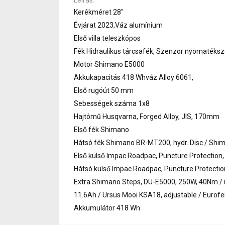
Kerékméret 28"
Évjárat 2023,Váz alumínium
Első villa teleszkópos
Fék Hidraulikus tárcsafék, Szenzor nyomatéks
Motor Shimano E5000
Akkukapacitás 418 Whváz Alloy 6061,
Első rugóút 50 mm
Sebességek száma 1x8
Hajtómű Husqvarna, Forged Alloy, JIS, 170mm
Első fék Shimano
Hátsó fék Shimano BR-MT200, hydr. Disc / Shi
Első külső Impac Roadpac, Puncture Protection,
Hátsó külső Impac Roadpac, Puncture Protectio
Extra Shimano Steps, DU-E5000, 250W, 40Nm / i
11.6Ah / Ursus Mooi KSA18, adjustable / Eurof
Akkumulátor 418 Wh