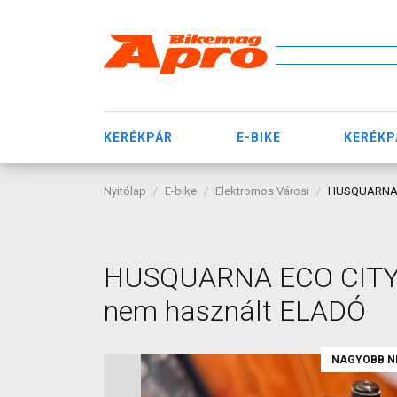
KERÉKPÁR
E-BIKE
KERÉKP
Nyitólap
E-bike
Elektromos Városi
HUSQUARNA E
HUSQUARNA ECO CITY 2
nem használt ELADÓ
NAGYOBB N