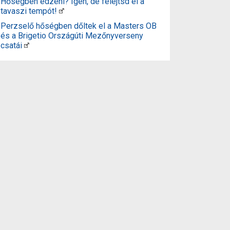
Hőségben edzeni? Igen, de felejtsd el a
tavaszi tempót!
Perzselő hőségben dőltek el a Masters OB
és a Brigetio Országúti Mezőnyverseny
csatái