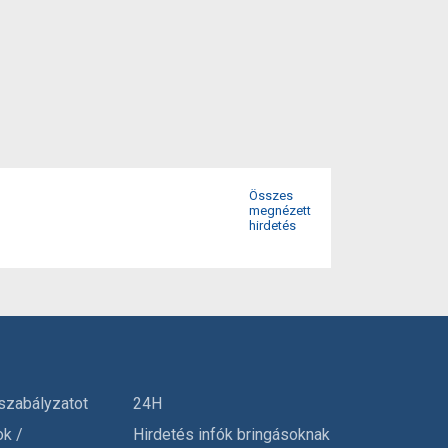
Összes
megnézett
hirdetés
szabályzatot
24H
ok /
Hirdetés infók bringásoknak