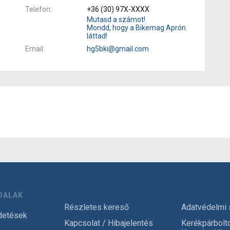
Telefon
+36 (30) 97X-XXXX
Mutasd a számot!
Mondd, hogy a Bikemag Aprón
láttad!
Email
hg5bki@gmail.com
DALAK
Részletes kereső
Adatvédelmi 
detések
Kapcsolat / Hibajelentés
Kerékpárbolt