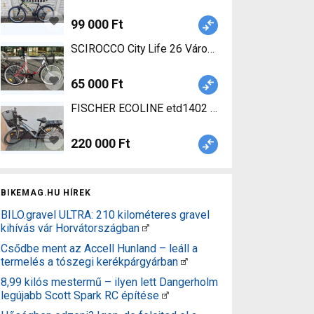
99 000 Ft
SCIROCCO City Life 26 Városi / Cruiser használt
65 000 Ft
FISCHER ECOLINE etd1402 Elektromos Városi 28
220 000 Ft
BIKEMAG.HU HÍREK
BILO.gravel ULTRA: 210 kilométeres gravel
kihívás vár Horvátországban
Csődbe ment az Accell Hunland – leáll a
termelés a tószegi kerékpárgyárban
8,99 kilós mestermű – ilyen lett Dangerholm
legújabb Scott Spark RC építése