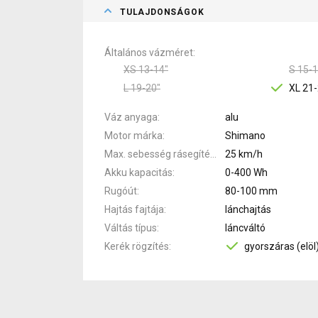
TULAJDONSÁGOK
Általános vázméret
XS 13-14"
S 15-1
L 19-20"
XL 21-
Váz anyaga
alu
Motor márka
Shimano
Max. sebesség rásegítéssel
25 km/h
Akku kapacitás
0-400 Wh
Rugóút
80-100 mm
Hajtás fajtája
lánchajtás
Váltás típus
láncváltó
Kerék rögzítés
gyorszáras (elöl