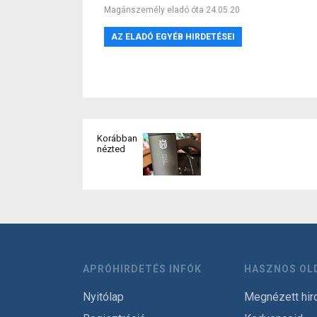
Magánszemély eladó óta 24.05.20
AZ ELADÓ EGYÉB HIRDETÉSEI
Korábban
nézted
APRÓHIRDETÉS INFÓK
HASZNOS OL
Nyitólap
Megnézett hir