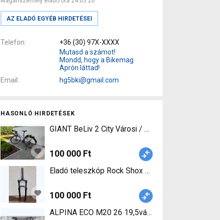
Magánszemély eladó óta 24.05.20
AZ ELADÓ EGYÉB HIRDETÉSEI
Telefon
+36 (30) 97X-XXXX
Mutasd a számot!
Mondd, hogy a Bikemag
Aprón láttad!
Email
hg5bki@gmail.com
HASONLÓ HIRDETÉSEK
GIANT BeLiv 2 City Városi / Cruiser tárcsafék ne
100 000 Ft
Eladó teleszkóp Rock Shox Recon Silver D SA RL
100 000 Ft
ALPINA ECO M20 26 19,5váz Mountain Bike 26" e