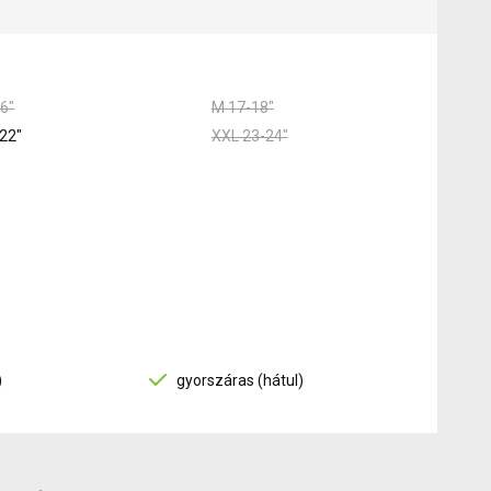
6"
M 17-18"
22"
XXL 23-24"
)
gyorszáras (hátul)