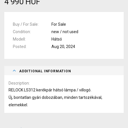
4 990 HUF
Buy / For Sale
For Sale
Condition
new / not used
Modell
Hátsó
Posted
Aug 20, 2024
ADDITIONAL INFORMATION
Description
RELOCK LS312 kerékpár hátsó lámpa / villogó.
Új, bontatlan gyári dobozában, minden tartozékával,
elemekkel.