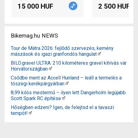
15 000 HUF
2 500 HUF
Bikemag.hu NEWS
Tour de Mátra 2026: fejlődő szervezés, kemény
mászások és igazi granfondós hangulat
BILO.gravel ULTRA: 210 kilométeres gravel kihívás vár
Horvátországban
Csődbe ment az Accell Hunland – leáll a termelés a
tószegi kerékpárgyárban
8,99 kilós mestermű – ilyen lett Dangerholm legújabb
Scott Spark RC építése
Hőségben edzeni? Igen, de felejtsd el a tavaszi
tempót!