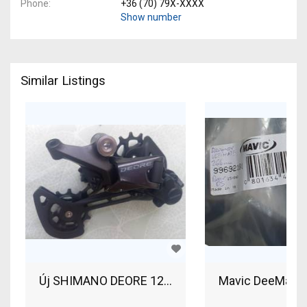
Phone
+36 (70) 79X-XXXX
Show number
Similar Listings
Új SHIMANO DEORE 12S hátsó váltó SHIMANO DEO
Mavic DeeMax h