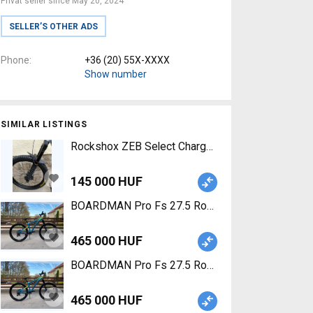
Privat seller since May 20, 2024
SELLER’S OTHER ADS
Phone
+36 (20) 55X-XXXX
Show number
SIMILAR LISTINGS
Rockshox ZEB Select Charger RC 170 27.5 Rocksh
145 000 HUF
BOARDMAN Pro Fs 27.5 Rockshox Pike Mountain B
465 000 HUF
BOARDMAN Pro Fs 27.5 Rockshox Pike Enduro / Fr
465 000 HUF