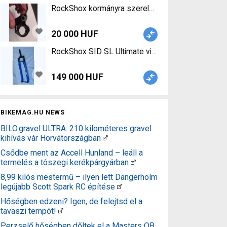
RockShox kormányra szerelhető Lockout kar bow
20 000 HUF
RockShox SID SL Ultimate villa eladó RockShox 
149 000 HUF
BIKEMAG.HU NEWS
BILO.gravel ULTRA: 210 kilométeres gravel
kihívás vár Horvátországban
Csődbe ment az Accell Hunland – leáll a
termelés a tószegi kerékpárgyárban
8,99 kilós mestermű – ilyen lett Dangerholm
legújabb Scott Spark RC építése
Hőségben edzeni? Igen, de felejtsd el a
tavaszi tempót!
Perzselő hőségben dőltek el a Masters OB