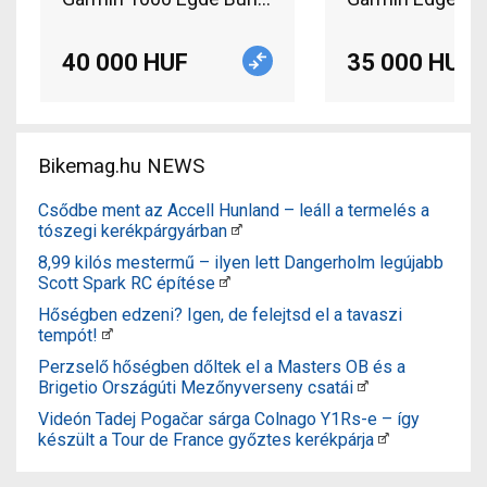
40 000 HUF
35 000 HUF
Bikemag.hu NEWS
Csődbe ment az Accell Hunland – leáll a termelés a
tószegi kerékpárgyárban
8,99 kilós mestermű – ilyen lett Dangerholm legújabb
Scott Spark RC építése
Hőségben edzeni? Igen, de felejtsd el a tavaszi
tempót!
Perzselő hőségben dőltek el a Masters OB és a
Brigetio Országúti Mezőnyverseny csatái
Videón Tadej Pogačar sárga Colnago Y1Rs-e – így
készült a Tour de France győztes kerékpárja