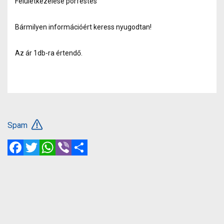
Felületkezelése porfestés
Bármilyen információért keress nyugodtan!
Az ár 1db-ra értendő.
Spam
Facebook
Twitter
WhatsApp
Viber
Share