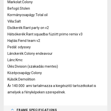
Markolat:Colony
Befogó:Stolen
Kormánycsapágy:Total oil
Villa:Salt
Elsőkerék:Rant party on v2
Hátsókerék:Rant squadba füzött primo remix v3
Hajtás:Fiend team v2
Pedál: odyssey
Lánckerék:Colony endeavour
Lánc:Kmc
Ülés:Division (szakadás mentes)
Középcsapágy:Colony
Külsők:Demolition
Ár 140.000 ami tartalmazza a kiegészitő tartozékokat is
amelyek a fényképeken szerepelnek.
FRAME SPECIFICATIONS