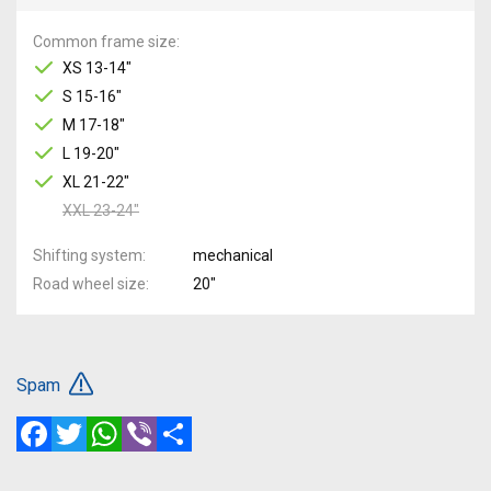
Common frame size
XS 13-14"
S 15-16"
M 17-18"
L 19-20"
XL 21-22"
XXL 23-24"
Shifting system
mechanical
Road wheel size
20"
Spam
Facebook
Twitter
WhatsApp
Viber
Share