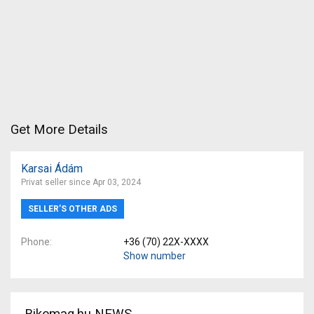
Get More Details
Karsai Ádám
Privat seller since Apr 03, 2024
SELLER’S OTHER ADS
Phone
+36 (70) 22X-XXXX
Show number
Bikemag.hu NEWS