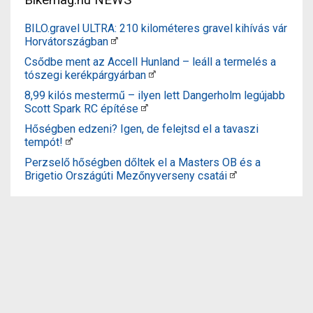
BILO.gravel ULTRA: 210 kilométeres gravel kihívás vár
Horvátországban
Csődbe ment az Accell Hunland – leáll a termelés a
tószegi kerékpárgyárban
8,99 kilós mestermű – ilyen lett Dangerholm legújabb
Scott Spark RC építése
Hőségben edzeni? Igen, de felejtsd el a tavaszi
tempót!
Perzselő hőségben dőltek el a Masters OB és a
Brigetio Országúti Mezőnyverseny csatái