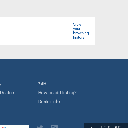
View
your
browsing
history
y
24H
 Dealers
How to add listing?
Dealer info
Comparison