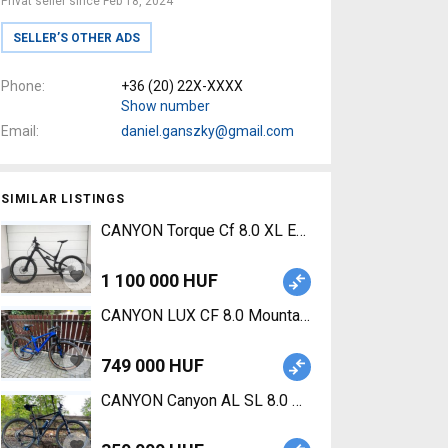
Privat seller since Feb 18, 2024
SELLER’S OTHER ADS
Phone
+36 (20) 22X-XXXX
Show number
Email
daniel.ganszky@gmail.com
SIMILAR LISTINGS
CANYON Torque Cf 8.0 XL Enduro / Freeride / DH
1 100 000 HUF
CANYON LUX CF 8.0 Mountain Bike 29
749 000 HUF
CANYON Canyon AL SL 8.0 Mountain Bike 29" fron