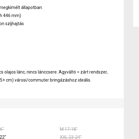
megkímélt állapotban.
ch 446 mm)
n szíjhajtás
cs olajos lánc, nincs lánccsere. Agyváltó = zárt rendszer,
85+ cm) városi/commuter bringázáshoz ideális.
6"
M 17-18"
22"
XXL 23-24"