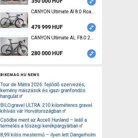
350 000 HUF
CANYON Ultimate Al 8.0 Road bike SRAM Force cal
479 999 HUF
CANYON Ultimate AL F8.0 2011 Road bike Shimano 
280 000 HUF
BIKEMAG.HU NEWS
Tour de Mátra 2026: fejlődő szervezés,
kemény mászások és igazi granfondós
hangulat
BILO.gravel ULTRA: 210 kilométeres gravel
kihívás vár Horvátországban
Csődbe ment az Accell Hunland – leáll a
termelés a tószegi kerékpárgyárban
8,99 kilós mestermű – ilyen lett Dangerholm