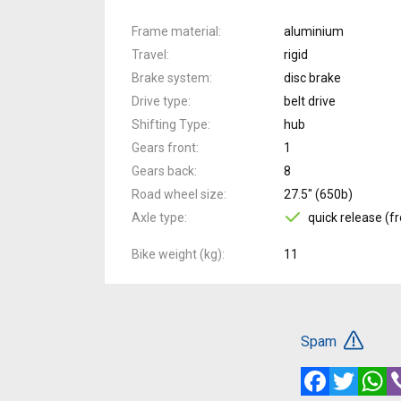
Frame material
aluminium
Travel
rigid
Brake system
disc brake
Drive type
belt drive
Shifting Type
hub
Gears front
1
Gears back
8
Road wheel size
27.5" (650b)
Axle type
quick release (fr
Bike weight (kg)
11
Spam
Facebook
Twitte
W