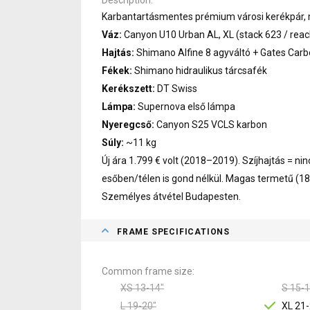
Karbantartásmentes prémium városi kerékpár, 
Váz:
Canyon U10 Urban AL, XL (stack 623 / rea
Hajtás:
Shimano Alfine 8 agyváltó + Gates Carbo
Fékek:
Shimano hidraulikus tárcsafék
Kerékszett:
DT Swiss
Lámpa:
Supernova első lámpa
Nyeregcső:
Canyon S25 VCLS karbon
Súly:
~11 kg
Új ára 1.799 € volt (2018–2019). Szíjhajtás = nin
esőben/télen is gond nélkül. Magas termetű (1
Személyes átvétel Budapesten.
FRAME SPECIFICATIONS
Common frame size
XS 13-14"
S 15-1
L 19-20"
XL 21-