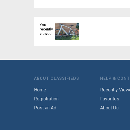
You
recently
viewed
ABOUT CLASSIFIEDS
HELP & CON
Home
Recently View
Registration
Favorites
Post an Ad
About Us