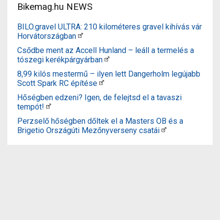
Bikemag.hu NEWS
BILO.gravel ULTRA: 210 kilométeres gravel kihívás vár
Horvátországban
Csődbe ment az Accell Hunland – leáll a termelés a
tószegi kerékpárgyárban
8,99 kilós mestermű – ilyen lett Dangerholm legújabb
Scott Spark RC építése
Hőségben edzeni? Igen, de felejtsd el a tavaszi
tempót!
Perzselő hőségben dőltek el a Masters OB és a
Brigetio Országúti Mezőnyverseny csatái