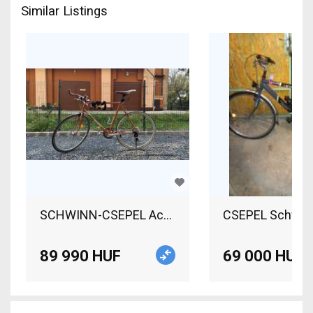
Similar Listings
SCHWINN-CSEPEL Acélvázas Csepel-Schwinn kerékpá
CSEPEL Schwinn 
89 990 HUF
69 000 HUF