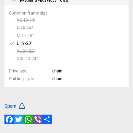
FRAME SPECIFICATIONS
Common frame size
XS 13-14"
S 15-16"
M 17-18"
L 19-20"
XL 21-22"
XXL 23-24"
Drive type
chain
Shifting Type
chain
Spam
Facebook
Twitter
WhatsApp
Viber
Share