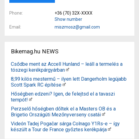
Phone
+36 (70) 32X-XXXX
Show number
Email
miszmosz@gmail.com
Bikemag.hu NEWS
Csődbe ment az Accell Hunland – leáll a termelés a
tószegi kerékpárgyárban
8,99 kilós mestermű – ilyen lett Dangerholm legújabb
Scott Spark RC építése
Hőségben edzeni? Igen, de felejtsd el a tavaszi
tempót!
Perzselő hőségben dőltek el a Masters OB és a
Brigetio Országúti Mezőnyverseny csatái
Videón Tadej Pogačar sárga Colnago Y1Rs-e – így
készült a Tour de France győztes kerékpárja