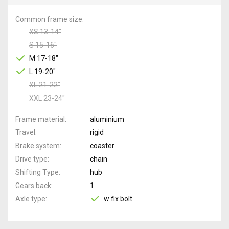
Common frame size
XS 13-14"
S 15-16"
M 17-18"
L 19-20"
XL 21-22"
XXL 23-24"
Frame material
aluminium
Travel
rigid
Brake system
coaster
Drive type
chain
Shifting Type
hub
Gears back
1
Axle type
w fix bolt