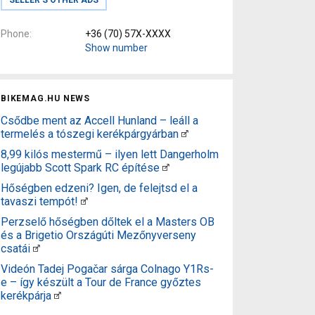
Phone
+36 (70) 57X-XXXX
Show number
BIKEMAG.HU NEWS
Csődbe ment az Accell Hunland – leáll a
termelés a tószegi kerékpárgyárban
8,99 kilós mestermű – ilyen lett Dangerholm
legújabb Scott Spark RC építése
Hőségben edzeni? Igen, de felejtsd el a
tavaszi tempót!
Perzselő hőségben dőltek el a Masters OB
és a Brigetio Országúti Mezőnyverseny
csatái
Videón Tadej Pogačar sárga Colnago Y1Rs-
e – így készült a Tour de France győztes
kerékpárja