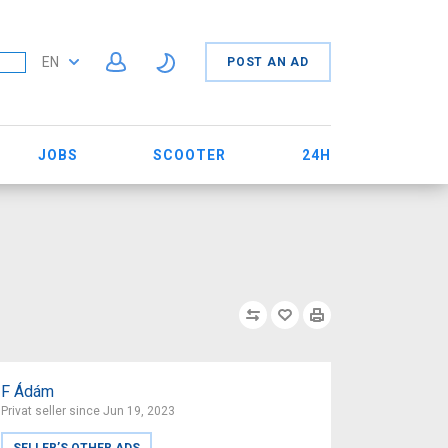
EN
POST AN AD
JOBS
SCOOTER
24H
F Ádám
Privat seller since Jun 19, 2023
SELLER’S OTHER ADS