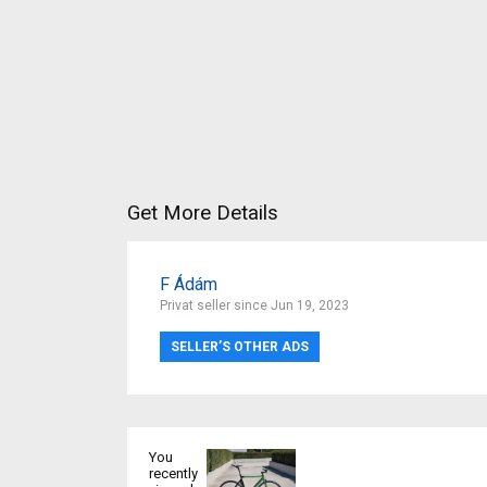
Get More Details
F Ádám
Privat seller since Jun 19, 2023
SELLER’S OTHER ADS
You
recently