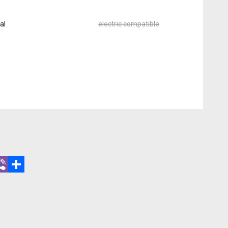
al
electric compatible
r
hatsApp
Viber
Share