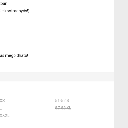
tban.
ele kontraanyás!)
zás megoldható!
 XS
51-52 S
L
57-58 XL
 XXXL