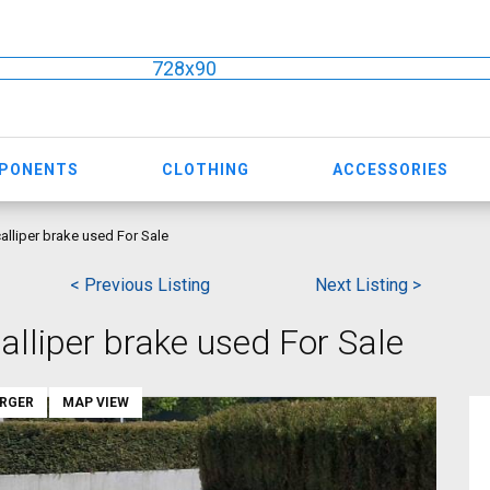
728x90
MPONENTS
CLOTHING
ACCESSORIES
calliper brake used For Sale
< Previous Listing
Next Listing >
alliper brake used For Sale
ARGER
MAP VIEW