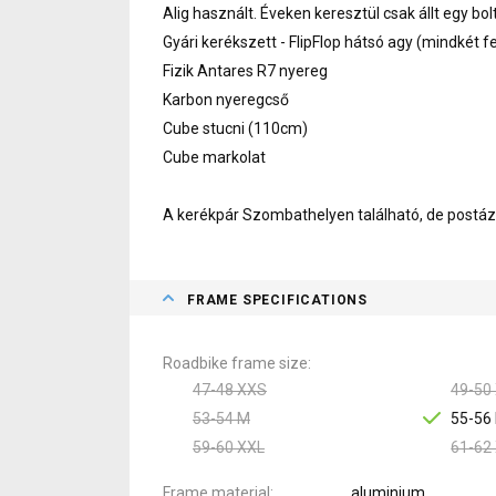
Alig használt. Éveken keresztül csak állt egy bol
Gyári kerékszett - FlipFlop hátsó agy (mindkét f
Fizik Antares R7 nyereg
Karbon nyeregcső
Cube stucni (110cm)
Cube markolat
A kerékpár Szombathelyen található, de postá
FRAME SPECIFICATIONS
Roadbike frame size
47-48 XXS
49-50
53-54 M
55-56 
59-60 XXL
61-62
Frame material
aluminium