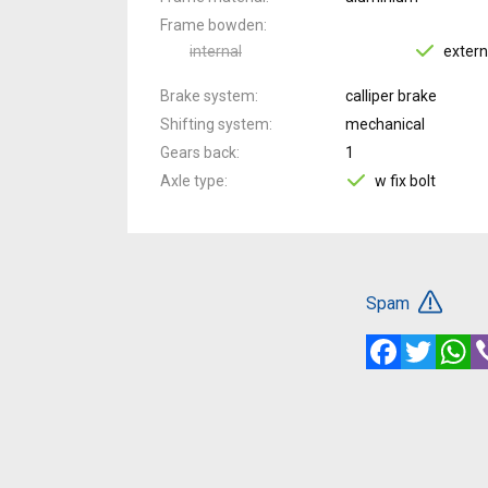
Frame bowden
internal
extern
Brake system
calliper brake
Shifting system
mechanical
Gears back
1
Axle type
w fix bolt
Spam
Facebook
Twitte
W