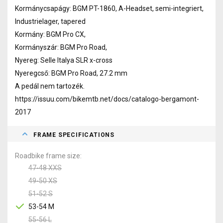
Kormánycsapágy: BGM PT-1860, A-Headset, semi-integriert,
Industrielager, tapered
Kormány: BGM Pro CX,
Kormányszár: BGM Pro Road,
Nyereg: Selle Italya SLR x-cross
Nyeregcső: BGM Pro Road, 27.2 mm
A pedál nem tartozék.
https://issuu.com/bikemtb.net/docs/catalogo-bergamont-
2017
FRAME SPECIFICATIONS
Roadbike frame size
47-48 XXS
49-50 XS
51-52 S
53-54 M
55-56 L