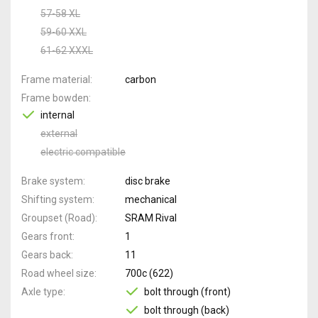
57-58 XL
59-60 XXL
61-62 XXXL
Frame material
carbon
Frame bowden
internal
external
electric compatible
Brake system
disc brake
Shifting system
mechanical
Groupset (Road)
SRAM Rival
Gears front
1
Gears back
11
Road wheel size
700c (622)
Axle type
bolt through (front)
bolt through (back)