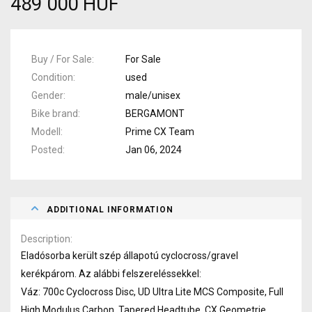
489 000 HUF
Buy / For Sale
For Sale
Condition
used
Gender
male/unisex
Bike brand
BERGAMONT
Modell
Prime CX Team
Posted
Jan 06, 2024
ADDITIONAL INFORMATION
Description
Eladósorba került szép állapotú cyclocross/gravel
kerékpárom. Az alábbi felszereléssekkel:
Váz: 700c Cyclocross Disc, UD Ultra Lite MCS Composite, Full
High Modulus Carbon, Tapered Headtube, CX Geometrie