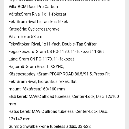
Villa: BGM Race Pro Carbon
Váltás:Sram Rival 1x11-fokozat
Fék: Sram Rival hidraulikus fékek
Kategória: Cyclocross/gravel
Váz mérete:53 cm
Fékváltókar: Rival, 1x11-fach, Double-Tap Shifter
Fogaskoszorú: Sram CS PG-1170, 11-fokozat 11-36t
Lánc: Sram CN PC-1170, 11-fokozat
Hajtómű: Sram Rival 1, XSYNC,
Középcsapágy: tSram PFGXP ROAD 86.5/91.5, Press-Fit
Fék: Sram Rival, hidraulikus fékek, flat
mount, féktárcsa:160/160 mm
Első kerék: MAVIC allroad tubeless, Center-Lock, Disc, 12x100
mm
Hátsó kerék: MAVIC allroad tubeless, Center-Lock, Disc,
12x142 mm
Gumi: Schwalbe x-one tubeless addix, 33-622