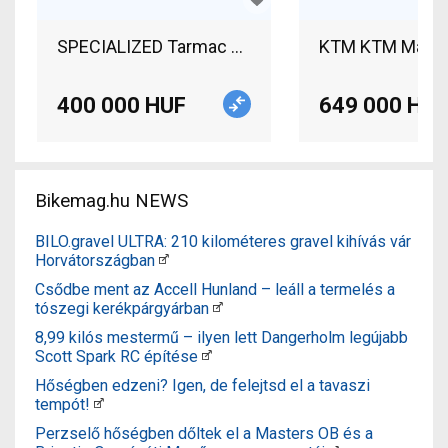
SPECIALIZED Tarmac S-Works (Gerolsteiner Team) 
KTM KTM Macina 
400 000 HUF
649 000 HUF
Bikemag.hu NEWS
BILO.gravel ULTRA: 210 kilométeres gravel kihívás vár
Horvátországban
Csődbe ment az Accell Hunland – leáll a termelés a
tószegi kerékpárgyárban
8,99 kilós mestermű – ilyen lett Dangerholm legújabb
Scott Spark RC építése
Hőségben edzeni? Igen, de felejtsd el a tavaszi
tempót!
Perzselő hőségben dőltek el a Masters OB és a