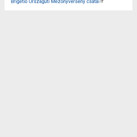
Brigetio Országúti Mezőnyverseny csatái