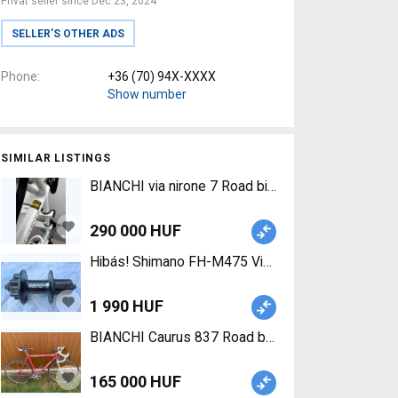
Privat seller since Dec 23, 2024
SELLER’S OTHER ADS
Phone
+36 (70) 94X-XXXX
Show number
SIMILAR LISTINGS
BIANCHI via nirone 7 Road bike Shimano Sora call
290 000 HUF
Hibás! Shimano FH-M475 Viam hátsó kerékpár ag
1 990 HUF
BIANCHI Caurus 837 Road bike calliper brake use
165 000 HUF