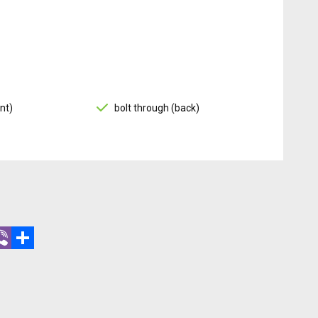
nt)
bolt through (back)
r
hatsApp
Viber
Share