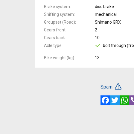
Brake system
disc brake
Shifting system
mechanical
Groupset (Road)
Shimano GRX
Gears front
2
Gears back
10
Axle type
bolt through (fro
Bike weight (kg)
13
Spam
Facebook
Twitte
W