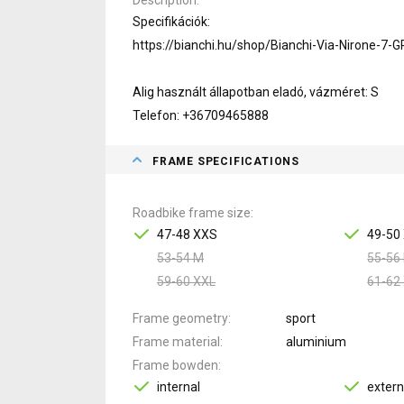
Specifikációk:
https://bianchi.hu/shop/Bianchi-Via-Nirone-7-
Alig használt állapotban eladó, vázméret: S
Telefon: +36709465888
FRAME SPECIFICATIONS
Roadbike frame size
47-48 XXS
49-50
53-54 M
55-56 
59-60 XXL
61-62
Frame geometry
sport
Frame material
aluminium
Frame bowden
internal
extern