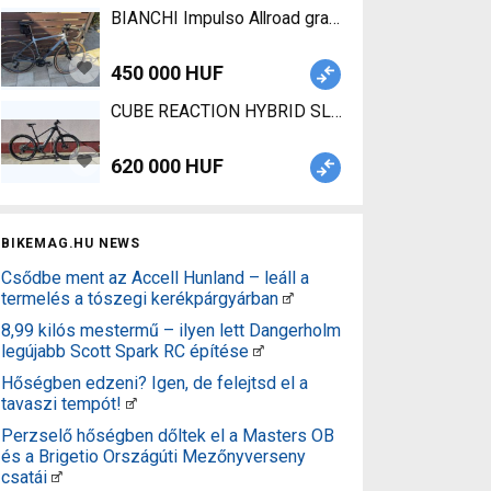
BIANCHI Impulso Allroad gravel 2022 53-as méret
450 000 HUF
CUBE REACTION HYBRID SLT 750 29 Electric Moun
620 000 HUF
BIKEMAG.HU NEWS
Csődbe ment az Accell Hunland – leáll a
termelés a tószegi kerékpárgyárban
8,99 kilós mestermű – ilyen lett Dangerholm
legújabb Scott Spark RC építése
Hőségben edzeni? Igen, de felejtsd el a
tavaszi tempót!
Perzselő hőségben dőltek el a Masters OB
és a Brigetio Országúti Mezőnyverseny
csatái