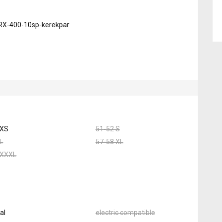
GRX-400-10sp-kerekpar
 XS
51-52 S
L
57-58 XL
 XXXL
al
electric compatible