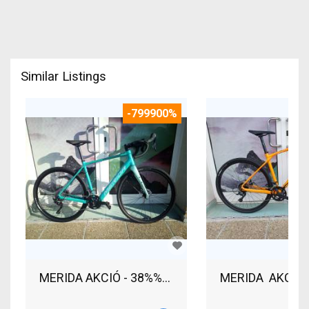
Similar Listings
-799900%
MERIDA AKCIÓ:: 
MERID