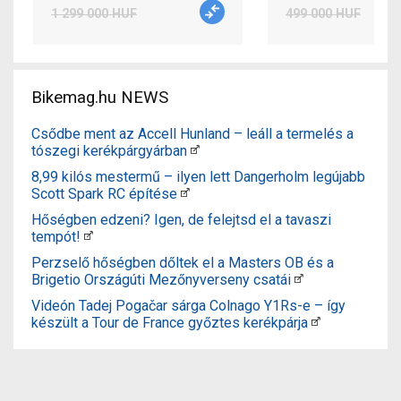
1 299 000 HUF
499 000 HUF
Bikemag.hu NEWS
Csődbe ment az Accell Hunland – leáll a termelés a
tószegi kerékpárgyárban
8,99 kilós mestermű – ilyen lett Dangerholm legújabb
Scott Spark RC építése
Hőségben edzeni? Igen, de felejtsd el a tavaszi
tempót!
Perzselő hőségben dőltek el a Masters OB és a
Brigetio Országúti Mezőnyverseny csatái
Videón Tadej Pogačar sárga Colnago Y1Rs-e – így
készült a Tour de France győztes kerékpárja