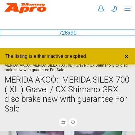
728x90
The listing is either inactive or expired.
Home
Bikes
Gravel / CX
MERIDA AKCÓ:: MERIDA SILEX 700 ( XL ) Gravel / CX Shimano GRX disc
brake new with guarantee For Sale
MERIDA AKCÓ:: MERIDA SILEX 700
( XL ) Gravel / CX Shimano GRX
disc brake new with guarantee For
Sale