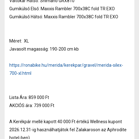
Váltókar Hátsó: Shimano GRX810
Gumikülső Első: Maxxis Rambler 700x38C fold TR EXO
Gumikülső Hátsó: Maxxis Rambler 700x38C fold TR EXO
Méret: XL
Javasolt magasság: 190-200 cm kb
https://ronabike.hu/merida/kerekpar/gravel/merida-silex-
700-xl.html
Lista Ára: 859 000 Ft
AKCIÓS ára: 739 000 Ft
A Kerékpár mellé kapott 40 000 Ft értékű Wellness kupont
2026.12.31-ig használhatjátok fel Zalakaroson az Aphrodite
hotel-ben)