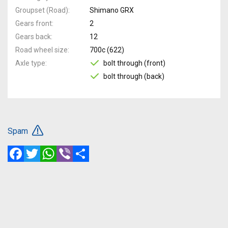
Groupset (Road)
Shimano GRX
Gears front
2
Gears back
12
Road wheel size
700c (622)
Axle type
bolt through (front)
bolt through (back)
Spam
Facebook
Twitter
WhatsApp
Viber
Share