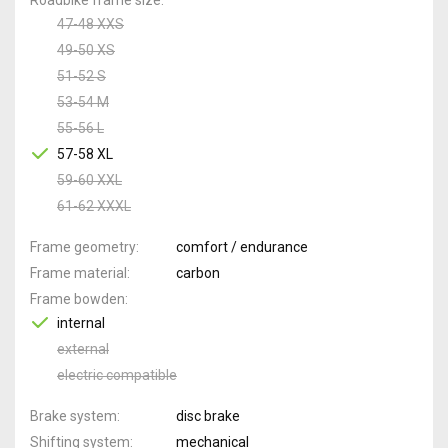
47-48 XXS
49-50 XS
51-52 S
53-54 M
55-56 L
57-58 XL
59-60 XXL
61-62 XXXL
Frame geometry
comfort / endurance
Frame material
carbon
Frame bowden
internal
external
electric compatible
Brake system
disc brake
Shifting system
mechanical