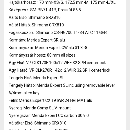
Hajtókarhossz: 170 mm-XS/S, 172,5 mm-M, 175 mm-L/XL
Középrész: SM-BB71-41B, Pressfit 86.5
Váltó Első: Shimano GRX810
Váltó Hátsó: Shimano GRX810
Fogaskoszorú: Shimano CS-HG700 11-34 ATC 11 GER
Kormány: Merida Expert GR alu
Kormányszár: Merida Expert CW alu 31.8 -8
Kormányszár hossz: 80 mm all sizes
Agy Első: VP CLK170F 100x12 WHF 32 SPH centerlock
Agy Hátsó: VP CLK270R 142x12 WHR 32 SPH centerlock
Tengely Első: Merida Expert SL
Tengely Hátsó: Merida Expert SL including removable lever
6/4mm allen key
Felni: Merida Expert CX 19 IWR 24 HRI MAT alu
Nyereg: Merida Comp SL V-mount
Nyeregszár: Merida Expert CC carbon 30.9 0
Váltókar Első: Shimano GRX810