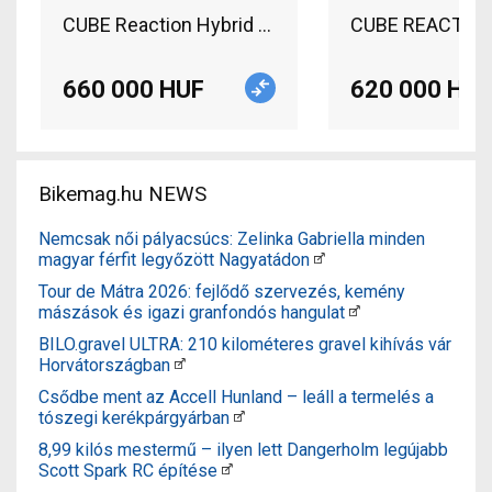
CUBE Reaction Hybrid Pro 625 Electric Mountain 
CUBE REACTION H
660 000 HUF
620 000 HUF
Bikemag.hu NEWS
Nemcsak női pályacsúcs: Zelinka Gabriella minden
magyar férfit legyőzött Nagyatádon
Tour de Mátra 2026: fejlődő szervezés, kemény
mászások és igazi granfondós hangulat
BILO.gravel ULTRA: 210 kilométeres gravel kihívás vár
Horvátországban
Csődbe ment az Accell Hunland – leáll a termelés a
tószegi kerékpárgyárban
8,99 kilós mestermű – ilyen lett Dangerholm legújabb
Scott Spark RC építése