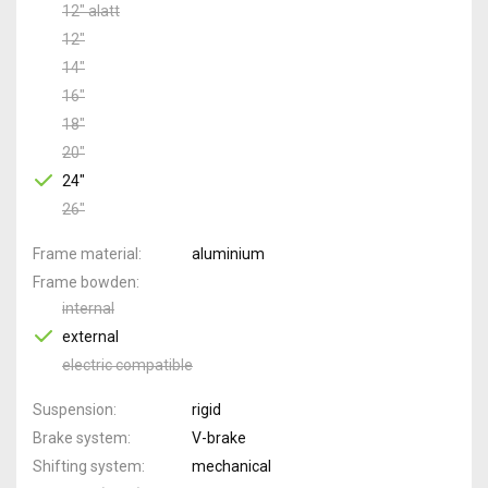
12" alatt
12"
14"
16"
18"
20"
24"
26"
Frame material
aluminium
Frame bowden
internal
external
electric compatible
Suspension
rigid
Brake system
V-brake
Shifting system
mechanical