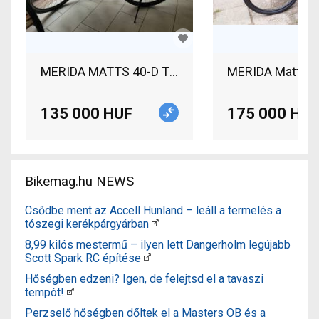
MERIDA MATTS 40-D Trekking/cross V-brake used
MERIDA Matts 10
135 000 HUF
175 000 HUF
Bikemag.hu NEWS
Csődbe ment az Accell Hunland – leáll a termelés a
tószegi kerékpárgyárban
8,99 kilós mestermű – ilyen lett Dangerholm legújabb
Scott Spark RC építése
Hőségben edzeni? Igen, de felejtsd el a tavaszi
tempót!
Perzselő hőségben dőltek el a Masters OB és a