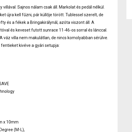
villával. Sajnos nálam csak áll. Markolat és pedál nélkül.
 újra kell fűzni, pár küllője törött. Tublessel szerelt, de
efty és a fékek a Bringakirálynál, azóta viszont áll. A
áltóval és keveset futott sunrace 11-46-os sorral és lánccal.
. A váz villa nem makulátlan, de nincs komolyabban sérülve.
fentieket kivéve a gyári setupja:
 SAVE
chnology
0mm x 10mm
Degree (M-L),