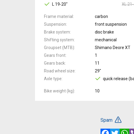
L 19-20"
XL 21-
Frame material
carbon
Suspension
front suspension
Brake system
disc brake
Shifting system
mechanical
Groupset (MTB)
Shimano Deore XT
Gears front
1
Gears back
11
Road wheel size
29"
Axle type
quick release (b
Bike weight (kg)
10
Spam
Facebook
Twitte
W