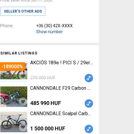
Privat seller since Jun 17, 2026
SELLER’S OTHER ADS
Phone
+36 (30) 42X-XXXX
Show number
SIMILAR LISTINGS
-189000%
275 000 HUF
CANNONDALE F29 Carbon Mountain Bike 29" front
485 990 HUF
CANNONDALE Scalpel Carbon 2 Mountain Bike 29"
1 500 000 HUF