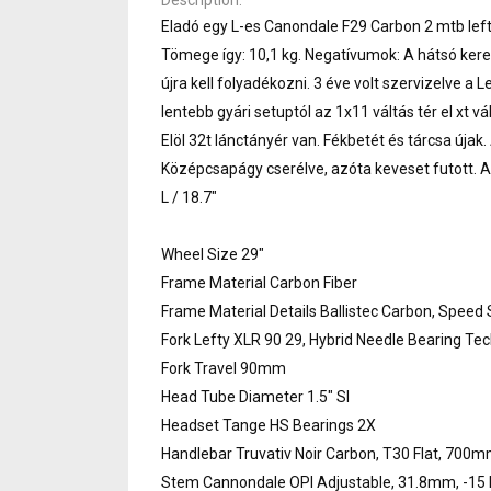
Eladó egy L-es Canondale F29 Carbon 2 mtb lefty 
Tömege így: 10,1 kg. Negatívumok: A hátsó kereket
újra kell folyadékozni. 3 éve volt szervizelve a L
lentebb gyári setuptól az 1x11 váltás tér el xt v
Elöl 32t lánctányér van. Fékbetét és tárcsa újak
Középcsapágy cserélve, azóta keveset futott. A 
L / 18.7"
Wheel Size 29"
Frame Material Carbon Fiber
Frame Material Details Ballistec Carbon, Speed
Fork Lefty XLR 90 29, Hybrid Needle Bearing Te
Fork Travel 90mm
Head Tube Diameter 1.5" SI
Headset Tange HS Bearings 2X
Handlebar Truvativ Noir Carbon, T30 Flat, 70
Stem Cannondale OPI Adjustable, 31.8mm, -15 