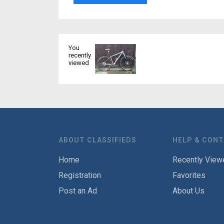
You
recently
viewed
ABOUT CLASSIFIEDS
HELP & CON
Home
Recently View
Registration
Favorites
Post an Ad
About Us