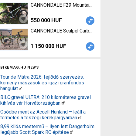
CANNONDALE F29 Mountain Bike dual suspension
550 000 HUF
CANNONDALE Scalpel Carbon 3 2021 Mountain Bi
1 150 000 HUF
BIKEMAG.HU NEWS
Tour de Mátra 2026: fejlődő szervezés,
kemény mászások és igazi granfondós
hangulat
BILO.gravel ULTRA: 210 kilométeres gravel
kihívás vár Horvátországban
Csődbe ment az Accell Hunland – leáll a
termelés a tószegi kerékpárgyárban
8,99 kilós mestermű – ilyen lett Dangerholm
legújabb Scott Spark RC építése