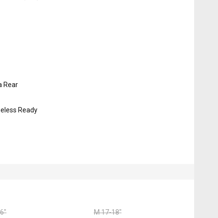
a Rear
ubeless Ready
6"
M 17-18"