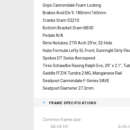
Grips Cannondale Foam Locking
Brakes Avid Elx 9, 180mm/160mm
Cranks Sram S2210
Bottom Bracket Sram BB30
Pedals N/A
Rims Notubes ZTR Arch 29'er, 32-Hole
Hubs Formula Lefty SL Front, Sunringlé Dirty Fle
Spokes DT Swiss Aerospeed
Tires Schawlbe Racing Ralph Evo, 29" x 2.1", T
Saddle FI'ZI:K Tundra 2 MG, Manganese Rail
Seatpost Cannondale F-Series SAVE
Seatpost Diameter 27.2mm
FRAME SPECIFICATIONS
Common frame size
XS 13-14"
S 15-1