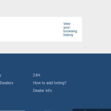
View
your
browsing
history
y
24H
 Dealers
How to add listing?
Dealer info