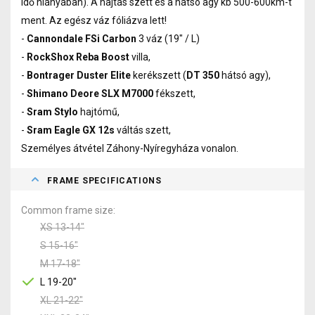
idő hiányában). A hajtás szett és a hátsó agy kb 500-600km-t
ment. Az egész váz fóliázva lett!
-
Cannondale
FSi
Carbon
3 váz (19" / L)
-
RockShox
Reba
Boost
villa,
-
Bontrager
Duster
Elite
kerékszett (
DT
350
hátsó agy),
-
Shimano
Deore
SLX
M7000
fékszett,
-
Sram
Stylo
hajtómű,
-
Sram
Eagle
GX
12s
váltás szett,
Személyes átvétel Záhony-Nyíregyháza vonalon.
FRAME SPECIFICATIONS
Common frame size
XS 13-14"
S 15-16"
M 17-18"
L 19-20"
XL 21-22"