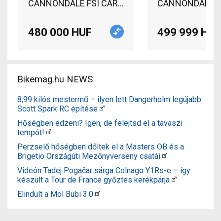
CANNONDALE FSI CARBON 3 29er L méret Mountain
CANNONDALE FSI
480 000 HUF
499 999 HUF
Bikemag.hu NEWS
8,99 kilós mestermű – ilyen lett Dangerholm legújabb
Scott Spark RC építése
Hőségben edzeni? Igen, de felejtsd el a tavaszi
tempót!
Perzselő hőségben dőltek el a Masters OB és a
Brigetio Országúti Mezőnyverseny csatái
Videón Tadej Pogačar sárga Colnago Y1Rs-e – így
készült a Tour de France győztes kerékpárja
Elindult a Mol Bubi 3.0