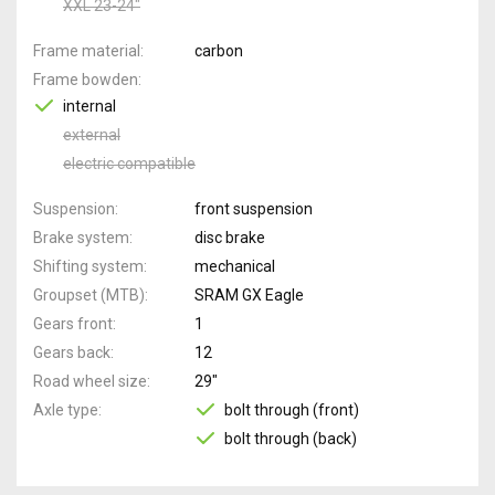
XXL 23-24"
Frame material
carbon
Frame bowden
internal
external
electric compatible
Suspension
front suspension
Brake system
disc brake
Shifting system
mechanical
Groupset (MTB)
SRAM GX Eagle
Gears front
1
Gears back
12
Road wheel size
29"
Axle type
bolt through (front)
bolt through (back)