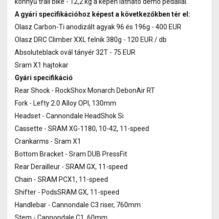
könnyű trail bike - 12,2 kg a képen látható demo pedállal.
A gyári specifikációhoz képest a következőkben tér el:
Olasz Carbon-Ti anodizált agyak 96 és 196g - 400 EUR
Olasz DRC Climber XXL felnik 380g - 120 EUR / db
Absoluteblack ovál tányér 32T - 75 EUR
Sram X1 hajtokar
Gyári specifikáció
Rear Shock - RockShox Monarch DebonAir RT
Fork - Lefty 2.0 Alloy OPI, 130mm
Headset - Cannondale HeadShok Si
Cassette - SRAM XG-1180, 10-42, 11-speed
Crankarms - Sram X1
Bottom Bracket - Sram DUB PressFit
Rear Derailleur - SRAM GX, 11-speed
Chain - SRAM PCX1, 11-speed
Shifter - PodsSRAM GX, 11-speed
Handlebar - Cannondale C3 riser, 760mm
Stem - Cannondale C1, 60mm