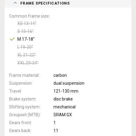
FRAME SPECIFICATIONS
Common frame size
XS 13-14"
S 15-16"
M 17-18"
L 19-20"
XL 21-22"
XXL 23-24"
Frame material
carbon
Suspension
dual suspension
Travel
121-130 mm
Brake system
disc brake
Shifting system
mechanical
Groupset (MTB)
SRAM GX
Gears front
1
Gears back
11