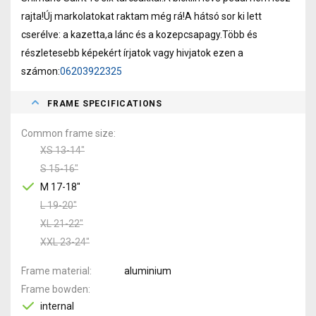
rajta!Új markolatokat raktam még rá!A hátsó sor ki lett
cserélve: a kazetta,a lánc és a kozepcsapagy.Több és
részletesebb képekért írjatok vagy hivjatok ezen a
számon:
06203922325
FRAME SPECIFICATIONS
Common frame size
XS 13-14"
S 15-16"
M 17-18"
L 19-20"
XL 21-22"
XXL 23-24"
Frame material
aluminium
Frame bowden
internal