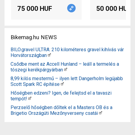
75 000 HUF
50 000 HUF
Bikemag.hu NEWS
BILO.gravel ULTRA: 210 kilométeres gravel kihívás vár
Horvátországban
Csődbe ment az Accell Hunland – leáll a termelés a
tószegi kerékpárgyárban
8,99 kilós mestermű – ilyen lett Dangerholm legújabb
Scott Spark RC építése
Hőségben edzeni? Igen, de felejtsd el a tavaszi
tempót!
Perzselő hőségben dőltek el a Masters OB és a
Brigetio Országúti Mezőnyverseny csatái