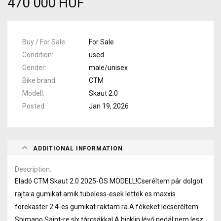
470 000 HUF
Buy / For Sale
For Sale
Condition
used
Gender
male/unisex
Bike brand
CTM
Modell
Skaut 2.0
Posted
Jan 19, 2026
ADDITIONAL INFORMATION
Description
Eladó CTM Skaut 2.0 2025-ÖS MODELL!Cseréltem pár dolgot
rajta:a gumikat amik tubeless-esek lettek es maxxis
forekaster 2.4-es gumikat raktam ra.A fékeket lecseréltem
Shimano Saint-re slx tárcsákkal.A bicklin lévő pedál nem lesz