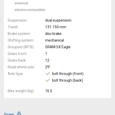
external
electric compatible
Suspension
dual suspension
Travel
131-150 mm
Brake system
disc brake
Shifting system
mechanical
Groupset (MTB)
SRAM SX Eagle
Gears front
1
Gears back
12
Road wheel size
29"
Axle type
bolt through (front)
bolt through (back)
Bike weight (kg)
16.5
Spam