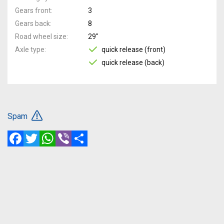
Gears front
3
Gears back
8
Road wheel size
29"
Axle type
quick release (front)
quick release (back)
Spam
Facebook
Twitter
WhatsApp
Viber
Share