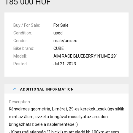
185 000 HUF
Buy / For Sale
For Sale
Condition
used
Gender
male/unisex
Bike brand
CUBE
Modell
AIM RACE BLUEBERRY´N´LIME 29"
Posted
Jul 21, 2023
ADDITIONAL INFORMATION
Description
Kényelmes geometria, L-méret, 29-es kerekek...csak úgy siklik
mint az álom, ezzel a bringával mosollyal az arcodon
bringázhatsz bele a naplementébe :)
- Kihasználatlanság (3.bicikli) miatt eladó kb.100km-et sem