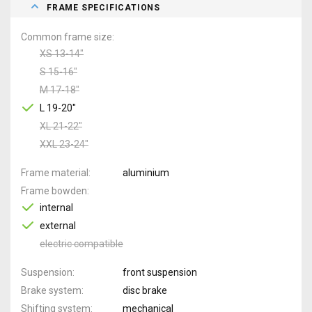
FRAME SPECIFICATIONS
Common frame size
XS 13-14"
S 15-16"
M 17-18"
L 19-20"
XL 21-22"
XXL 23-24"
Frame material
aluminium
Frame bowden
internal
external
electric compatible
Suspension
front suspension
Brake system
disc brake
Shifting system
mechanical