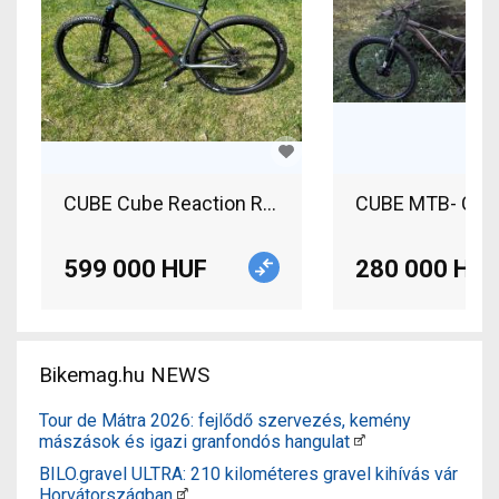
CUBE Cube Reaction Race C:62 - XL - 29" - 100km
CUBE MTB- Cube 
599 000 HUF
280 000 HUF
Bikemag.hu NEWS
Tour de Mátra 2026: fejlődő szervezés, kemény
mászások és igazi granfondós hangulat
BILO.gravel ULTRA: 210 kilométeres gravel kihívás vár
Horvátországban