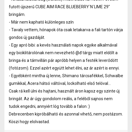
futott újszerű CUBE AIM RACE BLUEBERRY´N´LIME 29"
bringám.
- Már nem kapható különleges szín
- Tavaly vettem, hónapok óta csak letakarva a fali tartón várja
gondos új gazdáját.
- Egy apró bibi: a kevés használati napok egyike alkalmával
egy biciklitárolónak nem nevezhető @đ tárgy miatt eldőlt a
bringa és a támvillán pár apróbb helyen a festék leverődött
(fotózom). Ezzel azért együtt lehet élni, az ár azért is ennyi.
- Egyébként mintha új lenne, Shimano tárcsafékkel, Schwalbe
gumikkal, Acera hátsó váltóval, lockolható első telóval...
Csak rá kell ülni és hajtani, használt áron kapsz egy szinte új
bringát. Az ár úgy gondolom reális, a feléből sajnos nem
tudok engedni, annyiért lóg tovább a falon :)
Debrecenben kipróbálható és azonnal vihető, nem postázom.
Köszi hogy elolvastad.