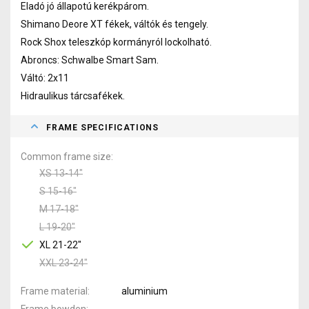
Eladó jó állapotú kerékpárom.
Shimano Deore XT fékek, váltók és tengely.
Rock Shox teleszkóp kormányról lockolható.
Abroncs: Schwalbe Smart Sam.
Váltó: 2x11
Hidraulikus tárcsafékek.
FRAME SPECIFICATIONS
Common frame size
XS 13-14"
S 15-16"
M 17-18"
L 19-20"
XL 21-22"
XXL 23-24"
Frame material
aluminium
Frame bowden