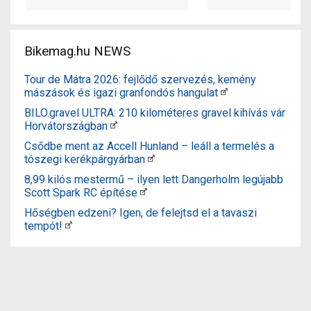
Bikemag.hu NEWS
Tour de Mátra 2026: fejlődő szervezés, kemény
mászások és igazi granfondós hangulat
BILO.gravel ULTRA: 210 kilométeres gravel kihívás vár
Horvátországban
Csődbe ment az Accell Hunland – leáll a termelés a
tószegi kerékpárgyárban
8,99 kilós mestermű – ilyen lett Dangerholm legújabb
Scott Spark RC építése
Hőségben edzeni? Igen, de felejtsd el a tavaszi
tempót!