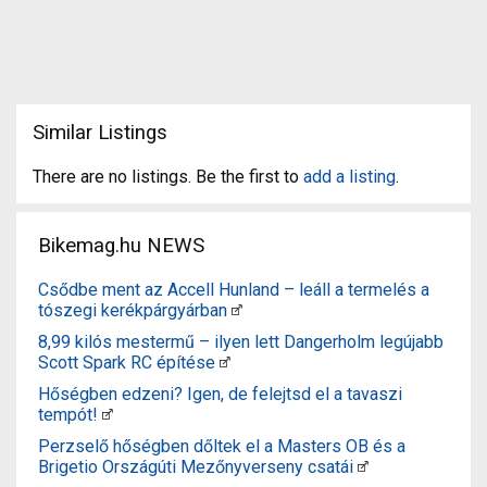
Similar Listings
There are no listings. Be the first to
add a listing
.
Bikemag.hu NEWS
Csődbe ment az Accell Hunland – leáll a termelés a
tószegi kerékpárgyárban
8,99 kilós mestermű – ilyen lett Dangerholm legújabb
Scott Spark RC építése
Hőségben edzeni? Igen, de felejtsd el a tavaszi
tempót!
Perzselő hőségben dőltek el a Masters OB és a
Brigetio Országúti Mezőnyverseny csatái