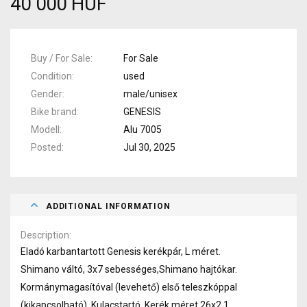
40 000 HUF
Buy / For Sale
For Sale
Condition
used
Gender
male/unisex
Bike brand
GENESIS
Modell
Alu 7005
Posted
Jul 30, 2025
ADDITIONAL INFORMATION
Description
Eladó karbantartott Genesis kerékpár, L méret.
Shimano váltó, 3x7 sebességes,Shimano hajtókar.
Kormánymagasítóval (levehető) első teleszkóppal
(kikapcsolható). Kulacstartó. Kerék méret 26x2.1.