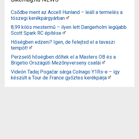
Csődbe ment az Accell Hunland – leáll a termelés a
tószegi kerékpárgyárban
8,99 kilós mestermű – ilyen lett Dangerholm legújabb
Scott Spark RC építése
Hőségben edzeni? Igen, de felejtsd el a tavaszi
tempót!
Perzselő hőségben dőltek el a Masters OB és a
Brigetio Országúti Mezőnyverseny csatái
Videón Tadej Pogačar sárga Colnago Y1Rs-e – így
készült a Tour de France győztes kerékpárja