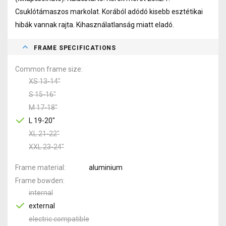
Csuklótámaszos markolat. Korából adódó kisebb esztétikai
hibák vannak rajta. Kihasználatlanság miatt eladó.
FRAME SPECIFICATIONS
Common frame size
XS 13-14"
S 15-16"
M 17-18"
L 19-20"
XL 21-22"
XXL 23-24"
Frame material
aluminium
Frame bowden
internal
external
electric compatible