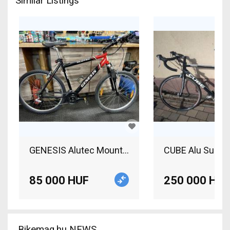
Similar Listings
GENESIS Alutec Mountain Bike 26" front suspens
CUBE Alu Superl
85 000 HUF
250 000 HUF
Bikemag.hu NEWS