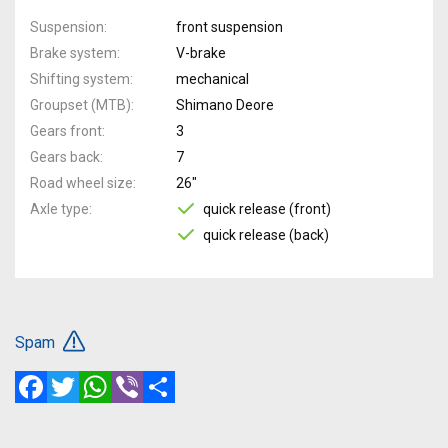
Suspension
front suspension
Brake system
V-brake
Shifting system
mechanical
Groupset (MTB)
Shimano Deore
Gears front
3
Gears back
7
Road wheel size
26"
Axle type
quick release (front)
quick release (back)
Spam
Facebook
Twitter
WhatsApp
Viber
Share