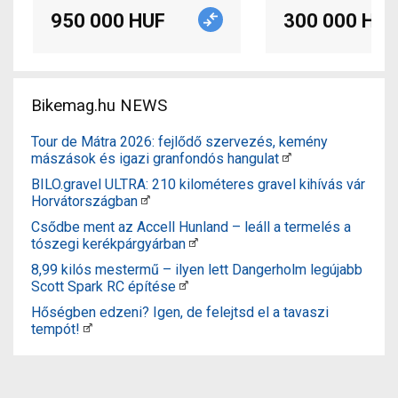
950 000 HUF
300 000 HUF
Bikemag.hu NEWS
Tour de Mátra 2026: fejlődő szervezés, kemény
mászások és igazi granfondós hangulat
BILO.gravel ULTRA: 210 kilométeres gravel kihívás vár
Horvátországban
Csődbe ment az Accell Hunland – leáll a termelés a
tószegi kerékpárgyárban
8,99 kilós mestermű – ilyen lett Dangerholm legújabb
Scott Spark RC építése
Hőségben edzeni? Igen, de felejtsd el a tavaszi
tempót!