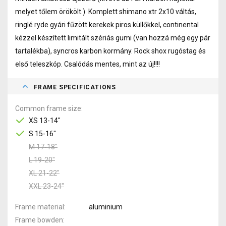
melyet tőlem örökölt.) Komplett shimano xtr 2x10 váltás,
ringlé ryde gyári fűzött kerekek piros küllőkkel, continental
kézzel készített limitált szériás gumi (van hozzá még egy pár
tartalékba), syncros karbon kormány. Rock shox rugóstag és
első teleszkóp. Csalódás mentes, mint az új!!!!
FRAME SPECIFICATIONS
Common frame size
XS 13-14"
S 15-16"
M 17-18"
L 19-20"
XL 21-22"
XXL 23-24"
Frame material
aluminium
Frame bowden