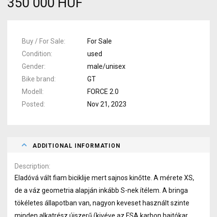
350 000 HUF
Buy / For Sale
For Sale
Condition
used
Gender
male/unisex
Bike brand
GT
Modell
FORCE 2.0
Posted
Nov 21, 2023
ADDITIONAL INFORMATION
Description
Eladóvá vált fiam biciklije mert sajnos kinőtte. A mérete XS,
de a váz geometria alapján inkább S-nek ítélem. A bringa
tökéletes állapotban van, nagyon keveset használt szinte
minden alkatrész újszerű (kivéve az FSA karbon hajtókar