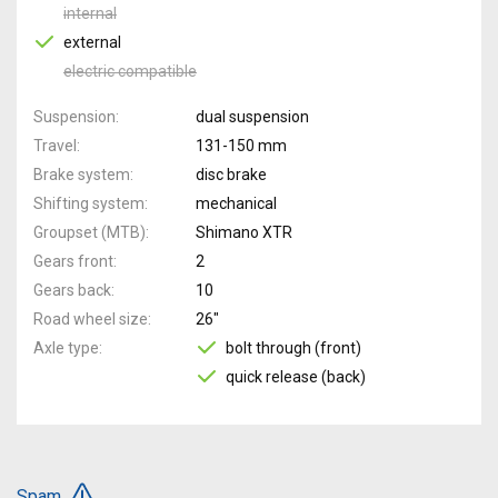
internal
external
electric compatible
Suspension
dual suspension
Travel
131-150 mm
Brake system
disc brake
Shifting system
mechanical
Groupset (MTB)
Shimano XTR
Gears front
2
Gears back
10
Road wheel size
26"
Axle type
bolt through (front)
quick release (back)
Spam