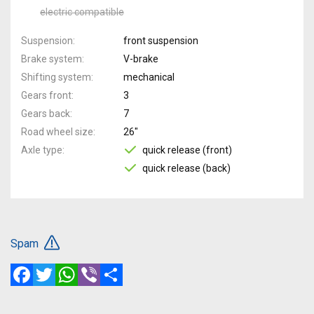
electric compatible
Suspension
front suspension
Brake system
V-brake
Shifting system
mechanical
Gears front
3
Gears back
7
Road wheel size
26"
Axle type
quick release (front)
quick release (back)
Spam
Facebook
Twitter
WhatsApp
Viber
Share