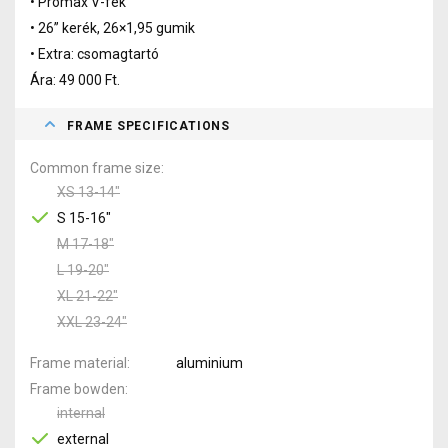
• Promax V-fék
• 26” kerék, 26×1,95 gumik
• Extra: csomagtartó
Ára: 49 000 Ft.
FRAME SPECIFICATIONS
Common frame size
XS 13-14"
S 15-16"
M 17-18"
L 19-20"
XL 21-22"
XXL 23-24"
Frame material
aluminium
Frame bowden
internal
external