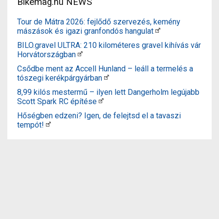
Bikemag.hu NEWS
Tour de Mátra 2026: fejlődő szervezés, kemény
mászások és igazi granfondós hangulat
BILO.gravel ULTRA: 210 kilométeres gravel kihívás vár
Horvátországban
Csődbe ment az Accell Hunland – leáll a termelés a
tószegi kerékpárgyárban
8,99 kilós mestermű – ilyen lett Dangerholm legújabb
Scott Spark RC építése
Hőségben edzeni? Igen, de felejtsd el a tavaszi
tempót!