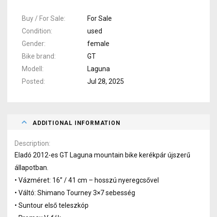
Buy / For Sale
For Sale
Condition
used
Gender
female
Bike brand
GT
Modell
Laguna
Posted
Jul 28, 2025
ADDITIONAL INFORMATION
Description
Eladó 2012-es GT Laguna mountain bike kerékpár újszerű
állapotban.
• Vázméret: 16” / 41 cm – hosszú nyeregcsővel
• Váltó: Shimano Tourney 3×7 sebesség
• Suntour első teleszkóp